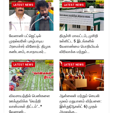
LATEST NEWS
LATEST NEWS
வேளாண் பட்ஜெட்டில்
திருச்சி மாவட்டம், முசிறி
முதல்வரின் புகழ்பாடிய
உள்ளிட்ட 5 இடங்களில்
அமைச்சர் வினோத்: திமுக
வேளாண்மை பொறியியல்
கண்டனம், சபாநாயகர்…
விரிவாக்க மற்றும்…
LATEST NEWS
LATEST NEWS
விவசாயத்தில் பெண்களை
ஆன்லைன் மற்றும் செயலி
ஊக்குவிக்க ‘வெற்றி
மூலம் மதுபானம் விற்பனை:
வான்மகள் திட்டம்’…*
இன்று(ஆகஸ்ட் 6) முதல்
வேளாண்…
அமலுக்கு…