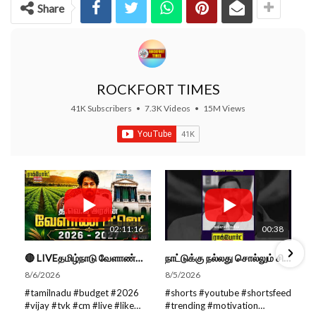
Share
ROCKFORT TIMES
41K Subscribers
•
7.3K Videos
•
15M Views
02:11:16
00:38
🔴 LIVEதமிழ்நாடு வேளாண்மை நிதிநிலை அறிக்கை - 2026-27 |TN Agriculture Budget #live #budget #video #cm
நாட்டுக்கு நல்லது சொல்லும் சிறப்பான மேடைப்பேச்சு... #shorts #subscribe #video
8/6/2026
8/5/2026
#tamilnadu #budget #2026
#shorts #youtube #shortsfeed
#vijay #tvk #cm #live #like
#trending #motivation