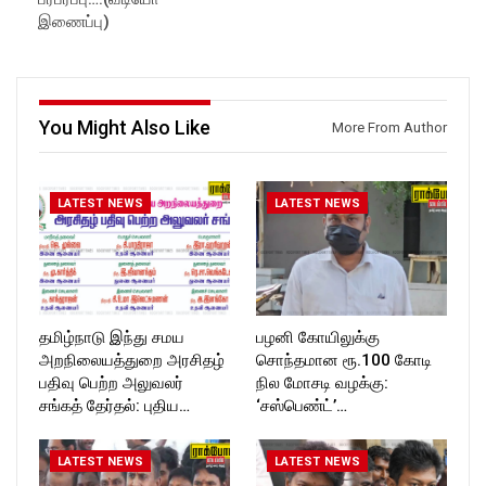
Follow us on:
https://www.facebook.com/R
இணைப்பு)
https://www.instagram.com/ro
ockforttimes
ckforttimes/
Follow us on:
Follow us on:
https://www.instagram.com/ro
https://twitter.com/ROCKFOR
ckforttimes/
T_TIMES
Follow us on:
https://twitter.com/ROCKFOR
You Might Also Like
More From Author
T_TIMESC
LATEST NEWS
LATEST NEWS
தமிழ்நாடு இந்து சமய
பழனி கோயிலுக்கு
அறநிலையத்துறை அரசிதழ்
சொந்தமான ரூ.100 கோடி
பதிவு பெற்ற அலுவலர்
நில மோசடி வழக்கு:
சங்கத் தேர்தல்: புதிய…
‘சஸ்பெண்ட்’…
LATEST NEWS
LATEST NEWS