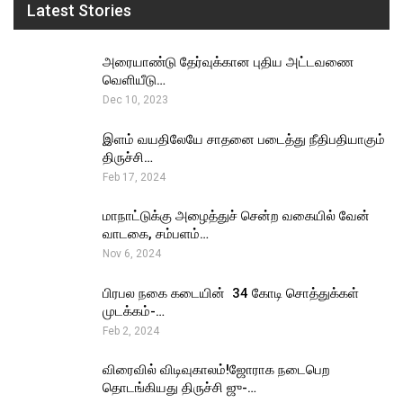
Latest Stories
அரையாண்டு தேர்வுக்கான புதிய அட்டவணை
வெளியீடு…
Dec 10, 2023
இளம் வயதிலேயே சாதனை படைத்து நீதிபதியாகும்
திருச்சி…
Feb 17, 2024
மாநாட்டுக்கு அழைத்துச் சென்ற வகையில் வேன்
வாடகை, சம்பளம்…
Nov 6, 2024
பிரபல நகை கடையின் ₹ 34 கோடி சொத்துக்கள்
முடக்கம்-…
Feb 2, 2024
விரைவில் விடிவுகாலம்!ஜோராக நடைபெற
தொடங்கியது திருச்சி ஜு-…