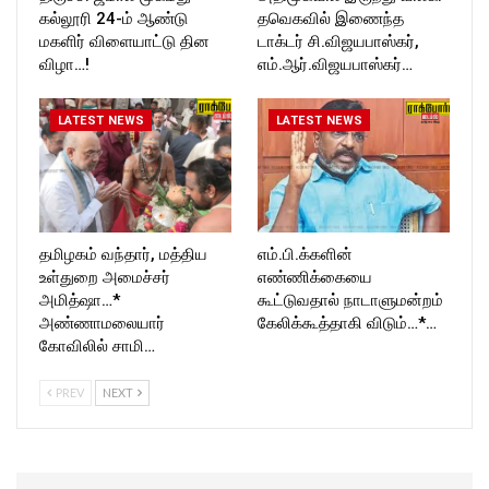
கல்லூரி 24-ம் ஆண்டு
தவெகவில் இணைந்த
மகளிர் விளையாட்டு தின
டாக்டர் சி.விஜயபாஸ்கர்,
விழா…!
எம்.ஆர்.விஜயபாஸ்கர்…
LATEST NEWS
LATEST NEWS
தமிழகம் வந்தார், மத்திய
எம்.பி.க்களின்
உள்துறை அமைச்சர்
எண்ணிக்கையை
அமித்ஷா…*
கூட்டுவதால் நாடாளுமன்றம்
அண்ணாமலையார்
கேலிக்கூத்தாகி விடும்…*…
கோவிலில் சாமி…
PREV
NEXT