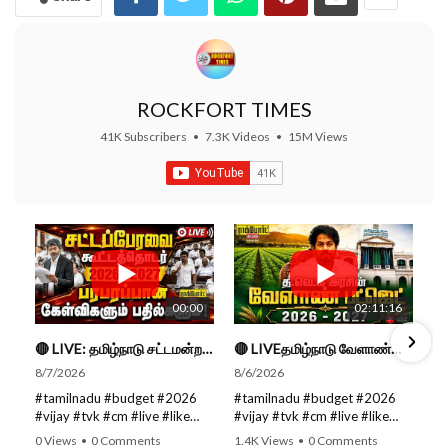
ROCKFORT TIMES
41K Subscribers
•
7.3K Videos
•
15M Views
00:00
02:11:16
🔴 LIVE: தமிழ்நாடு சட்டமன்றப் பேரவை கூட்டத்தொடர் - நிதிநிலை அறிக்கை மீது விவாதம் #live #budget #video
🔴 LIVEதமிழ்நாடு வேளாண்மை நிதிநிலை அறிக்கை - 2026-27 |TN Agriculture Budget #live #budget #video #cm
8/7/2026
8/6/2026
#tamilnadu #budget #2026
#tamilnadu #budget #2026
#vijay #tvk #cm #live #like
#vijay #tvk #cm #live #like
#viral #nowtrending #video
#viral #nowtrending #video
0 Views
•
0 Comments
1.4K Views
•
0 Comments