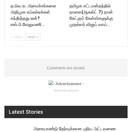
த.வெ.க. அமைச்சர்களை
தமிழக சட்டமன்றத்தில்
அதிமுக எம்எல்ஏக்கள்
நாளை(ஆகஸ்ட் 7) நான்
சந்தித்தது ஏன்?
கேட்கும் கேள்விகளுக்கு
எஸ்.பி.வேலுமணி…
முதல்வர் விஜய் வாய்…
PREV
NEXT
Comments are closed.
- Advertisement -
Latest Stories
அரையாண்டு தேர்வுக்கான புதிய அட்டவணை