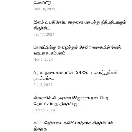
வெளியீடு…
Dec 10, 2023
இளம் வயதிலேயே சாதனை படைத்து நீதிபதியாகும்
திருச்சி…
Feb 17, 2024
மாநாட்டுக்கு அழைத்துச் சென்ற வகையில் வேன்
வாடகை, சம்பளம்…
Nov 6, 2024
பிரபல நகை கடையின் ₹ 34 கோடி சொத்துக்கள்
முடக்கம்-…
Feb 2, 2024
விரைவில் விடிவுகாலம்!ஜோராக நடைபெற
தொடங்கியது திருச்சி ஜு-…
Jan 16, 2024
கூட்ட நெரிசலை தவிர்ப்பதற்காக திருச்சியில்
இருந்து…