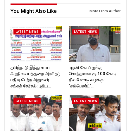
https://www.instagram.com/ro
https://www.instagram.com/ro
ckforttimes/
ckforttimes/
You Might Also Like
More From Author
Follow us on:
Follow us on:
https://twitter.com/ROCKFOR
https://twitter.com/ROCKFOR
T_TIMES
T_TIMES
LATEST NEWS
LATEST NEWS
தமிழ்நாடு இந்து சமய
பழனி கோயிலுக்கு
அறநிலையத்துறை அரசிதழ்
சொந்தமான ரூ.100 கோடி
பதிவு பெற்ற அலுவலர்
நில மோசடி வழக்கு:
சங்கத் தேர்தல்: புதிய…
‘சஸ்பெண்ட்’…
LATEST NEWS
LATEST NEWS