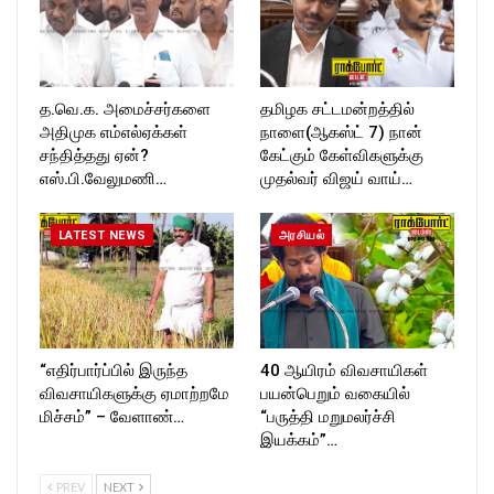
த.வெ.க. அமைச்சர்களை
தமிழக சட்டமன்றத்தில்
அதிமுக எம்எல்ஏக்கள்
நாளை(ஆகஸ்ட் 7) நான்
சந்தித்தது ஏன்?
கேட்கும் கேள்விகளுக்கு
எஸ்.பி.வேலுமணி…
முதல்வர் விஜய் வாய்…
LATEST NEWS
அரசியல்
“எதிர்பார்ப்பில் இருந்த
40 ஆயிரம் விவசாயிகள்
விவசாயிகளுக்கு ஏமாற்றமே
பயன்பெறும் வகையில்
மிச்சம்” – வேளாண்…
“பருத்தி மறுமலர்ச்சி
இயக்கம்”…
PREV
NEXT