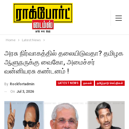
Home
Latest News
அரசு நிர்வாகத்தில் தலையிடுவதா? தமிழக
ஆளுநருக்கு வைகோ, அமைச்சர்
வன்னியரசு கண்டனம் !
LATEST NEWS
தகவல்
தமிழ்நாடு செய்திகள்
By
Rockfortadmin
On
Jul 3, 2026