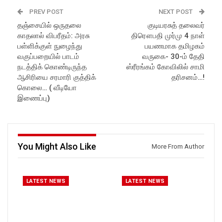
PREV POST
NEXT POST
தஞ்சையில் ஒருதலை
குடியரசுத் தலைவர்
காதலால் விபரீதம்: அரசு
திரௌபதி முர்மு 4 நாள்
பள்ளிக்குள் நுழைந்து
பயணமாக தமிழகம்
வகுப்பறையில் பாடம்
வருகை- 30-ம் தேதி
நடத்திக் கொண்டிருந்த
ஸ்ரீரங்கம் கோவிலில் சாமி
ஆசிரியை சரமாரி குத்திக்
தரிசனம்…!
கொலை… ( வீடியோ
இணைப்பு)
You Might Also Like
More From Author
LATEST NEWS
LATEST NEWS