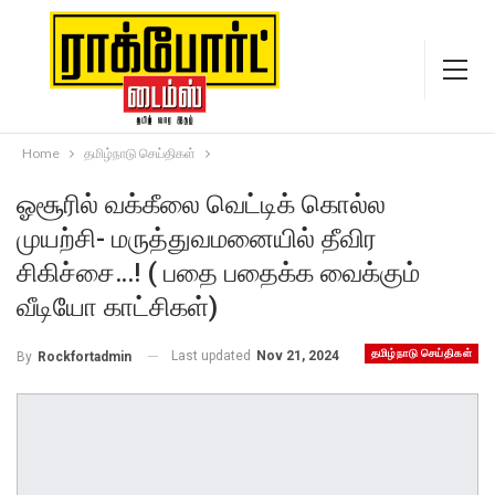
Home
தமிழ்நாடு செய்திகள்
ஓசூரில் வக்கீலை வெட்டிக் கொல்ல
முயற்சி- மருத்துவமனையில் தீவிர
சிகிச்சை…! ( பதை பதைக்க வைக்கும்
வீடியோ காட்சிகள்)
தமிழ்நாடு செய்திகள்
Last updated
Nov 21, 2024
By
Rockfortadmin