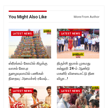
https://www.instagram.com/ro
ockforttimes
ckforttimes/
Follow us on:
Follow us on:
https://www.instagram.com/ro
You Might Also Like
More From Author
https://twitter.com/ROCKFOR
ckforttimes/
T_TIMES
Follow us on:
https://twitter.com/ROCKFOR
T_TIMESC
LATEST NEWS
LATEST NEWS
ஸ்ரீரங்கம் கோயில் கிழக்கு
திருச்சி ஜமால் முகமது
வாசல் கோபுர
கல்லூரி 24-ம் ஆண்டு
நுழைவுவாயில் பணிகள்
மகளிர் விளையாட்டு தின
நிறைவு: அமைச்சர் ரமேஷ்…
விழா…!
LATEST NEWS
LATEST NEWS