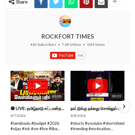
Share
ROCKFORT TIMES
41K Subscribers
•
7.3K Videos
•
15M Views
00:00
00:33
🔴 LIVE: தமிழ்நாடு சட்டமன்றப் பேரவை கூட்டத்தொடர் - நிதிநிலை அறிக்கை மீது விவாதம் #live #budget #video
நாட்டுக்கு நல்லது சொல்லும் சிறப்பான மேடைப்பேச்சு... #shorts #subscribe #video
8/7/2026
8/8/2026
#tamilnadu #budget #2026
#shorts #youtube #shortsfeed
#vijay #tvk #cm #live #like
#trending #motivation
#viral #nowtrending #video
#nowtrending #subscribe