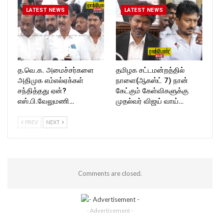
LATEST NEWS
LATEST NEWS
த.வெ.க. அமைச்சர்களை
தமிழக சட்டமன்றத்தில்
அதிமுக எம்எல்ஏக்கள்
நாளை(ஆகஸ்ட் 7) நான்
சந்தித்தது ஏன்?
கேட்கும் கேள்விகளுக்கு
எஸ்.பி.வேலுமணி…
முதல்வர் விஜய் வாய்…
PREV
NEXT
Comments are closed.
- Advertisement -