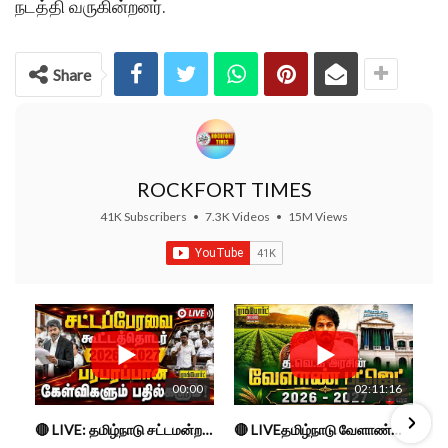
நடத்தி வருகின்றனர்.
Share
ROCKFORT TIMES
41K Subscribers
•
7.3K Videos
•
15M Views
00:00
02:11:16
🔴 LIVE: தமிழ்நாடு சட்டமன்றப் பேரவை கூட்டத்தொடர் - நிதிநிலை அறிக்கை மீது விவாதம் #live #budget #video
🔴 LIVEதமிழ்நாடு வேளாண்மை நிதிநிலை அறிக்கை - 2026-27 |TN Agriculture Budget #live #budget #video #cm