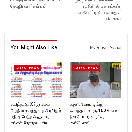
Like us on:
Like us on:
தொழிலாளர்கள் பலி…!
முசிறி திமுக எம்எல்ஏ
https://www.facebook.com/R
https://www.facebook.com/R
காடுவெட்டி தியாகராஜன்
ockforttimes
ockforttimes
விளக்கம்
Follow us on:
Follow us on:
https://www.instagram.com/ro
https://www.instagram.com/ro
ckforttimes/
ckforttimes/
Follow us on:
Follow us on:
https://twitter.com/ROCKFOR
https://twitter.com/ROCKFOR
You Might Also Like
T_TIMES
T_TIMES
More From Author
LATEST NEWS
LATEST NEWS
தமிழ்நாடு இந்து சமய
பழனி கோயிலுக்கு
அறநிலையத்துறை அரசிதழ்
சொந்தமான ரூ.100 கோடி
பதிவு பெற்ற அலுவலர்
நில மோசடி வழக்கு:
சங்கத் தேர்தல்: புதிய…
‘சஸ்பெண்ட்’…