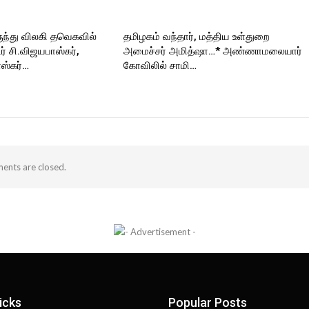
ுந்து விலகி தவெகவில்
தமிழகம் வந்தார், மத்திய உள்துறை
 சி.விஜயபாஸ்கர்,
அமைச்சர் அமித்ஷா…* அண்ணாமலையார்
ஸ்கர்…
கோவிலில் சாமி…
nts are closed.
icks
Popular Posts