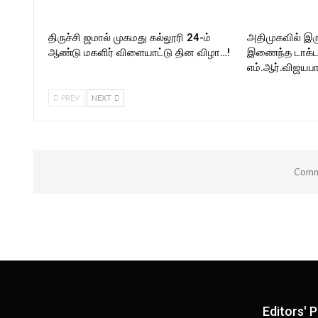
திருச்சி ஜமால் முகமது கல்லூரி 24-ம்
அதிமுகவில் இர
ஆண்டு மகளிர் விளையாட்டு தின விழா…!
இணைந்த டாக்டர்
எம்.ஆர்.விஜயபா
PREV
NEXT
Comme
Editors' P