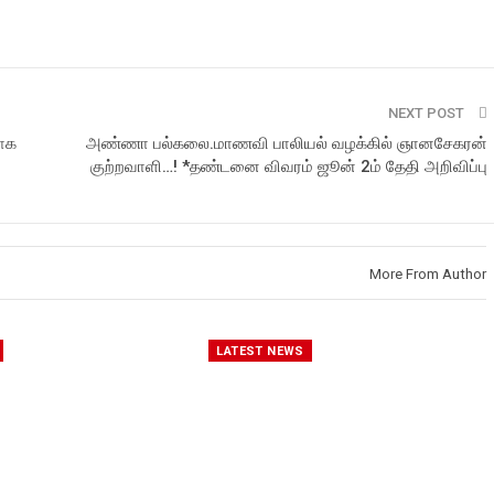
NEXT POST
காக
அண்ணா பல்கலை.மாணவி பாலியல் வழக்கில் ஞானசேகரன்
குற்றவாளி…! *தண்டனை விவரம் ஜூன் 2ம் தேதி அறிவிப்பு
More From Author
LATEST NEWS