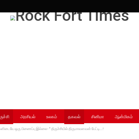
ருச்சி
அரசியல்
உலகம்
தகவல்
சினிமா
ஆன்மிகம்
ிடையே ஒரு பிணைப்பு இல்லை- * திருச்சியில் திருமாவளவன் பேட்டி…!