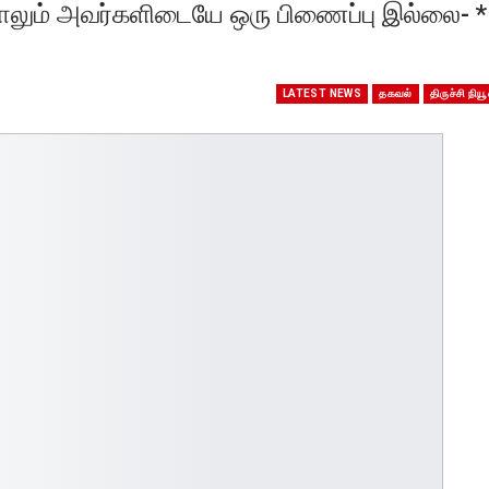
லும் அவர்களிடையே ஒரு பிணைப்பு இல்லை- *
LATEST NEWS
தகவல்
திருச்சி நியூ