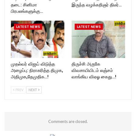
தடை: சினிமா
இருந்த வழக்கறிஞர் திடீர்…
பிரபலங்களுக்கு…
LATEST NEWS
LATEST NEWS
முதல்வர் விஜய் விடுத்த
திருச்சி அருகே
அழைப்பு: நிராகரித்த திமுக,
விவசாயியிடம் லஞ்சம்
அதிமுக,தேமுதிக…!
வாங்கிய விஏஓ கைது…!
PREV
NEXT
Comments are closed.