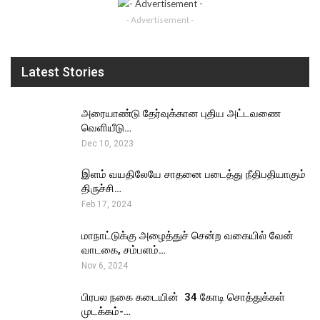
- Advertisement -
Latest Stories
அரையாண்டு தேர்வுக்கான புதிய அட்டவணை
வெளியீடு…
Dec 10, 2023
இளம் வயதிலேயே சாதனை படைத்து நீதிபதியாகும்
திருச்சி…
Feb 17, 2024
மாநாட்டுக்கு அழைத்துச் சென்ற வகையில் வேன்
வாடகை, சம்பளம்…
Nov 6, 2024
பிரபல நகை கடையின் ₹ 34 கோடி சொத்துக்கள்
முடக்கம்-…