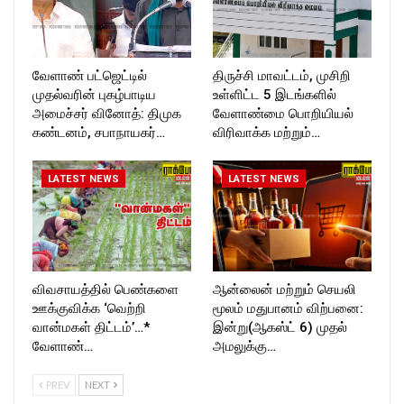
வேளாண் பட்ஜெட்டில்
திருச்சி மாவட்டம், முசிறி
முதல்வரின் புகழ்பாடிய
உள்ளிட்ட 5 இடங்களில்
அமைச்சர் வினோத்: திமுக
வேளாண்மை பொறியியல்
கண்டனம், சபாநாயகர்…
விரிவாக்க மற்றும்…
LATEST NEWS
LATEST NEWS
விவசாயத்தில் பெண்களை
ஆன்லைன் மற்றும் செயலி
ஊக்குவிக்க ‘வெற்றி
மூலம் மதுபானம் விற்பனை:
வான்மகள் திட்டம்’…*
இன்று(ஆகஸ்ட் 6) முதல்
வேளாண்…
அமலுக்கு…
PREV
NEXT