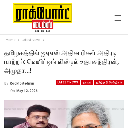
Home
Latest News
தமிழகத்தில் ஐஏஎஸ் அதிகாரிகள் அதிரடி
மாற்றம்: வெயிட்டிங் லிஸ்டில் உதயசந்திரன்,
அமுதா…!
LATEST NEWS
தகவல்
தமிழ்நாடு செய்திகள்
By
Rockfortadmin
On
May 12, 2026