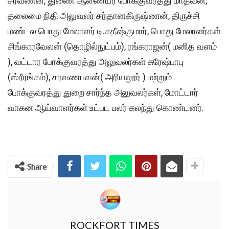
சரவணன், துணை ஆணையர் போக்குவரத்து மாதவன்,
தலைமை நிதி அலுவலர் சந்தானகிருஷ்ணன், திருச்சி
மண்டல பொது மேலாளர் டி.சதீஷ்குமார், பொது மேலாளர்கள்
சிங்காரவேலன் (தொழில்நுட்பம்), ரங்கராஜன்( மனித வளம்
), வட்டார போக்குவரத்து அலுவலர்கள் சுரேஷ்பாபு
(ஸ்ரீரங்கம்), சரவணபவன்( அரியலூர் ) மற்றும்
போக்குவரத்து துறை சார்ந்த அலுவலர்கள், மோட்டார்
வாகன ஆய்வாளர்கள் உட்பட பலர் கலந்து கொண்டனர்.
Share
ROCKFORT TIMES