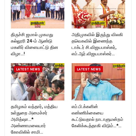
திருச்சி ஜமால் முகமது
அதிமுகவில் இருந்து விலகி
கல்லூரி 24-ம் ஆண்டு
தவெகவில் இணைந்த
மகளிர் விளையாட்டு தின
டாக்டர் சி.விஜயபாஸ்கர்,
விழா…!
எம்.ஆர்.விஜயபாஸ்கர்…
LATEST NEWS
LATEST NEWS
தமிழகம் வந்தார், மத்திய
எம்.பி.க்களின்
உள்துறை அமைச்சர்
எண்ணிக்கையை
அமித்ஷா…*
கூட்டுவதால் நாடாளுமன்றம்
அண்ணாமலையார்
கேலிக்கூத்தாகி விடும்…*…
கோவிலில் சாமி…