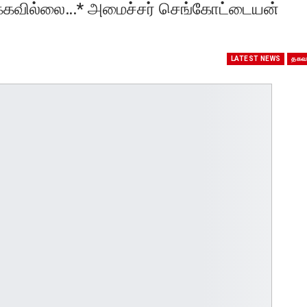
ாக்கவில்லை…* அமைச்சர் செங்கோட்டையன்
LATEST NEWS
தகவ