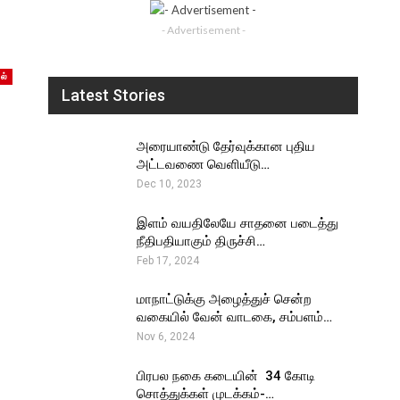
- Advertisement -
ல்
Latest Stories
அரையாண்டு தேர்வுக்கான புதிய
அட்டவணை வெளியீடு…
Dec 10, 2023
இளம் வயதிலேயே சாதனை படைத்து
நீதிபதியாகும் திருச்சி…
Feb 17, 2024
மாநாட்டுக்கு அழைத்துச் சென்ற
வகையில் வேன் வாடகை, சம்பளம்…
Nov 6, 2024
பிரபல நகை கடையின் ₹ 34 கோடி
சொத்துக்கள் முடக்கம்-…