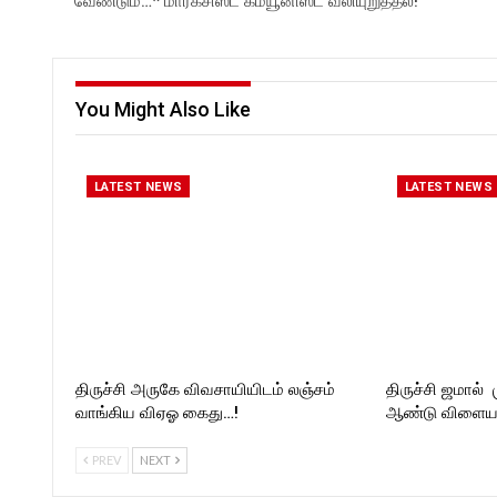
வேண்டும்…* மார்க்சிஸ்ட் கம்யூனிஸ்ட் வலியுறுத்தல்!
You Might Also Like
LATEST NEWS
LATEST NEWS
திருச்சி அருகே விவசாயியிடம் லஞ்சம்
திருச்சி ஜமால் 
வாங்கிய விஏஓ கைது…!
ஆண்டு விளையா
PREV
NEXT