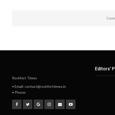
Comme
Editors' P
Rockfort Times
• Email: contact@rockforttimes.in
• Phone: