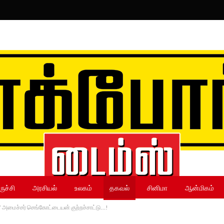
ருச்சி
அரசியல்
உலகம்
தகவல்
சினிமா
ஆன்மிகம்
 அமைச்சர் செங்கோட்டையன் குற்றச்சாட்டு…!