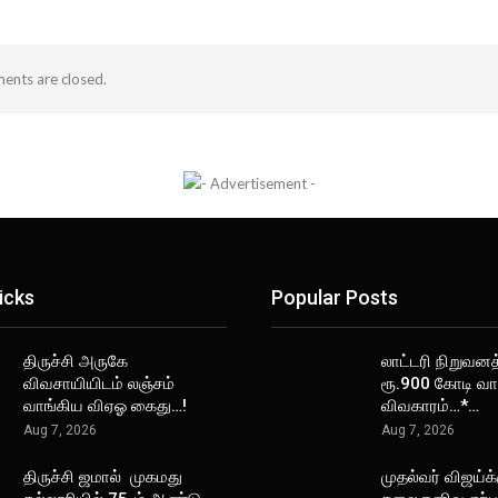
nts are closed.
icks
Popular Posts
திருச்சி அருகே
லாட்டரி நிறுவனத
விவசாயியிடம் லஞ்சம்
ரூ.900 கோடி வா
வாங்கிய விஏஓ கைது…!
விவகாரம்…*…
Aug 7, 2026
Aug 7, 2026
திருச்சி ஜமால் முகமது
முதல்வர் விஜய்க்