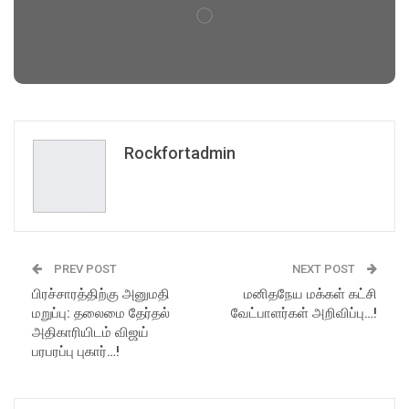
Rockfortadmin
PREV POST
NEXT POST
பிரச்சாரத்திற்கு அனுமதி
மனிதநேய மக்கள் கட்சி
மறுப்பு: தலைமை தேர்தல்
வேட்பாளர்கள் அறிவிப்பு…!
அதிகாரியிடம் விஜய்
பரபரப்பு புகார்…!