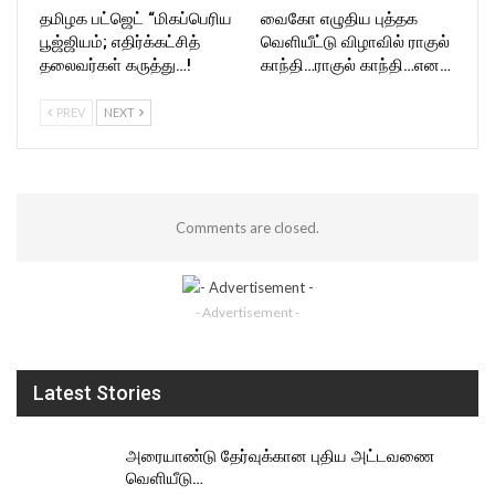
தமிழக பட்ஜெட் “மிகப்பெரிய
வைகோ எழுதிய புத்தக
பூஜ்ஜியம்; எதிர்க்கட்சித்
வெளியீட்டு விழாவில் ராகுல்
தலைவர்கள் கருத்து…!
காந்தி…ராகுல் காந்தி…என…
PREV
NEXT
Comments are closed.
- Advertisement -
Latest Stories
அரையாண்டு தேர்வுக்கான புதிய அட்டவணை
வெளியீடு…