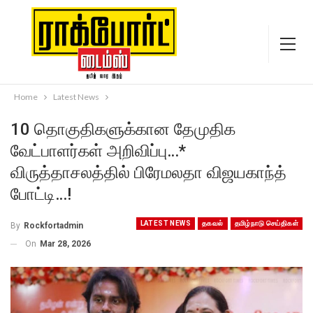
Home
Latest News
10 தொகுதிகளுக்கான தேமுதிக
வேட்பாளர்கள் அறிவிப்பு…*
விருத்தாசலத்தில் பிரேமலதா விஜயகாந்த்
போட்டி…!
LATEST NEWS
தகவல்
தமிழ்நாடு செய்திகள்
By
Rockfortadmin
On
Mar 28, 2026