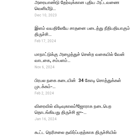
அரையாண்டு தேர்வுக்கான புதிய அட்டவணை
வெளியீடு…
Dec 10, 2023
இளம் வயதிலேயே சாதனை படைத்து நீதிபதியாகும்
திருச்சி…
Feb 17, 2024
மாநாட்டுக்கு அழைத்துச் சென்ற வகையில் வேன்
வாடகை, சம்பளம்…
Nov 6, 2024
பிரபல நகை கடையின் ₹ 34 கோடி சொத்துக்கள்
முடக்கம்-…
Feb 2, 2024
விரைவில் விடிவுகாலம்!ஜோராக நடைபெற
தொடங்கியது திருச்சி ஜு-…
Jan 16, 2024
கூட்ட நெரிசலை தவிர்ப்பதற்காக திருச்சியில்