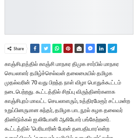
Share
காஞ்சிபுரத்தில் காஞ்சி மாநகர திமுக சார்பில் மாநகர
செயலாளர் தமிழ்ச்செல்வன் தலைமையில் தமிழக
முதல்வரின் 70 வது பிறந்த நாள் விழா பொதுக்கூட்டம்
நடைபெற்றது. கூட்டத்தில் சிறப்பு விருந்தினர்களாக
காஞ்சிபுரம் மாவட்ட செயலாளரும், உத்திரமேரூர் சட்டமன்ற
உறுப்பினருமான சுந்தர், தமிழக பாடநூல் கழக தலைவர்
திண்டுக்கல் ஐ.லியோனி ஆகியோர் பங்கேற்றனர்.
கூட்டத்தில் ‘பெரியாரின் பேரன் தளபதியார’என்ற
தலைப்பிலும், ‘கலைஞர் வழியில் தளபதியார்’ என்ற