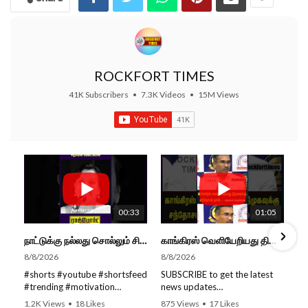
ROCKFORT TIMES
41K Subscribers
•
7.3K Videos
•
15M Views
00:33
01:05
நாட்டுக்கு நல்லது சொல்லும் சிறப்பான மேடைப்பேச்சு... #shorts #subscribe #video
காங்கிரஸ் வெளியேறியது திமுகவுக்கு சந்தோசம் தான்... - அமைச்சர் அருண்ராஜ்
8/8/2026
8/8/2026
#shorts #youtube #shortsfeed
SUBSCRIBE to get the latest
#trending #motivation
news updates
#nowtrending #subscribe
ROCKFORT TIMES for NEW
1.2K Views
•
18 Likes
875 Views
•
17 Likes