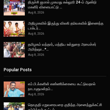
திருச்சி ஜமால் முகமது கல்லூரி 24-ம் ஆண்டு
மகளிர் விளையாட்டு …
Aug 8, 2026
அதிமுகவில் இருந்து விலகி தவெகவில் இணைந்த
டாக்டர்…
Aug 8, 2026
தமிழகம் வந்தார், மத்திய உள்துறை அமைச்சர்
அமித்ஷா…*…
Aug 8, 2026
Popular Posts
எம்.பி.க்களின் எண்ணிக்கையை கூட்டுவதால்
நாடாளுமன்றம்…
Aug 8, 2026
தொகுதி மறுவரையறை குறித்த அனைத்துக்கட்சி
எம்பிக்கள் கூட்டம்…