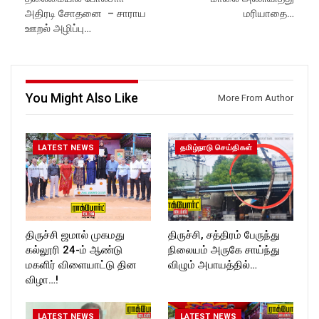
https://www.youtube.com/@r
ockforttimes
அதிரடி சோதனை – சாராய
மரியாதை…
ockforttimes
Follow us on:
ஊறல் அழிப்பு…
Like us on:
https://www.instagram.com/ro
https://www.facebook.com/R
ckforttimes/
ockforttimes
Follow us on:
Follow us on:
https://twitter.com/ROCKFOR
https://www.instagram.com/ro
T_TIMES
You Might Also Like
More From Author
ckforttimes/
Follow us on:
https://twitter.com/ROCKFOR
T_TIMESC
LATEST NEWS
தமிழ்நாடு செய்திகள்
திருச்சி ஜமால் முகமது
திருச்சி, சத்திரம் பேருந்து
கல்லூரி 24-ம் ஆண்டு
நிலையம் அருகே சாய்ந்து
மகளிர் விளையாட்டு தின
விழும் அபாயத்தில்…
விழா…!
LATEST NEWS
LATEST NEWS