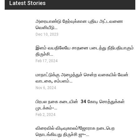
Latest Stories
அரையாண்டு தேர்வுக்கான புதிய அட்டவணை
வெளியீடு…
Dec 10, 2023
இளம் வயதிலேயே சாதனை படைத்து நீதிபதியாகும்
திருச்சி…
Feb 17, 2024
மாநாட்டுக்கு அழைத்துச் சென்ற வகையில் வேன்
வாடகை, சம்பளம்…
Nov 6, 2024
பிரபல நகை கடையின் ₹ 34 கோடி சொத்துக்கள்
முடக்கம்-…
Feb 2, 2024
விரைவில் விடிவுகாலம்!ஜோராக நடைபெற
தொடங்கியது திருச்சி ஜு-…