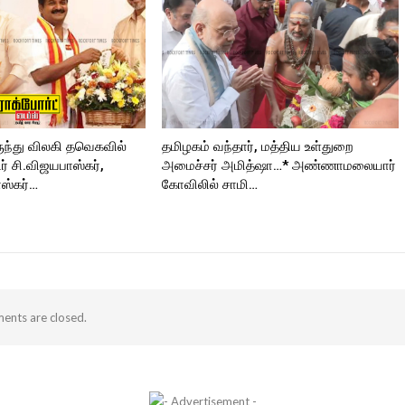
ORT
ுந்து விலகி தவெகவில்
தமிழகம் வந்தார், மத்திய உள்துறை
 சி.விஜயபாஸ்கர்,
அமைச்சர் அமித்ஷா…* அண்ணாமலையார்
ஸ்கர்…
கோவிலில் சாமி…
nts are closed.