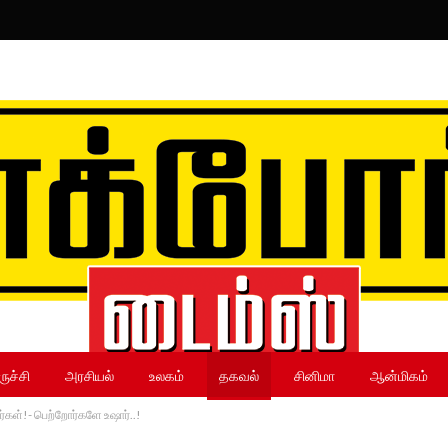
ருச்சி
அரசியல்
உலகம்
தகவல்
சினிமா
ஆன்மிகம்
ர்கள்!- பெற்றோர்களே உஷார்..!