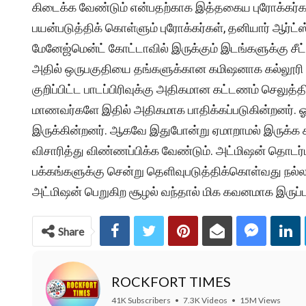
கிடைக்க வேண்டும் என்பதற்காக இத்தகைய புரோக்கர
பயன்படுத்திக் கொள்ளும் புரோக்கர்கள், தனியார் ஆர்ட்ஸ
மேனேஜ்மென்ட் கோட்டாவில் இருக்கும் இடங்களுக்கு சீட
அதில் ஒருபகுதியை தங்களுக்கான கமிஷனாக கல்லூரி நிர
குறிப்பிட்ட பாடப்பிரிவுக்கு அதிகமான கட்டணம் செலுத்தி
மாணவர்களே இதில் அதிகமாக பாதிக்கப்படுகின்றனர். ஓ
இருக்கின்றனர். ஆகவே இதுபோன்று ஏமாறாமல் இருக்க ச
விசாரித்து விண்ணப்பிக்க வேண்டும். அட்மிஷன் தொடர
பக்கங்களுக்கு சென்று தெளிவுபடுத்திக்கொள்வது நல்லது
அட்மிஷன் பெறுகிற சூழல் வந்தால் மிக கவனமாக இருப்ப
Share
ROCKFORT TIMES
41K Subscribers
•
7.3K Videos
•
15M Views