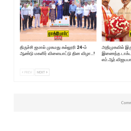
https://twitter.com/ROCKF
_TIMESC
திருச்சி ஜமால் முகமது கல்லூரி 24-ம்
அதிமுகவில் இர
ஆண்டு மகளிர் விளையாட்டு தின விழா…!
இணைந்த டாக்டர்
எம்.ஆர்.விஜயபா
PREV
NEXT
Comme