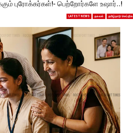
கும் புரோக்கர்கள்!- பெற்றோர்களே உஷார்..!
LATEST NEWS
தகவல்
தமிழ்நாடு செய்திக