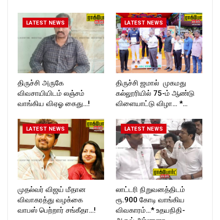
T_TIMESC
LATEST NEWS
LATEST NEWS
திருச்சி அருகே
திருச்சி ஜமால் முகமது
விவசாயியிடம் லஞ்சம்
கல்லூரியில் 75-ம் ஆண்டு
வாங்கிய விஏஓ கைது…!
விளையாட்டு விழா… *…
LATEST NEWS
LATEST NEWS
முதல்வர் விஜய் மீதான
லாட்டரி நிறுவனத்திடம்
விவாகரத்து வழக்கை
ரூ.900 கோடி வாங்கிய
வாபஸ் பெற்றார் சங்கீதா…!
விவகாரம்…* உதயநிதி-