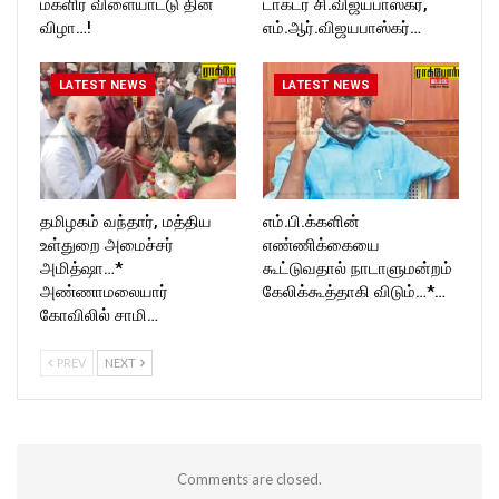
மகளிர் விளையாட்டு தின
டாக்டர் சி.விஜயபாஸ்கர்,
விழா…!
எம்.ஆர்.விஜயபாஸ்கர்…
LATEST NEWS
LATEST NEWS
தமிழகம் வந்தார், மத்திய
எம்.பி.க்களின்
உள்துறை அமைச்சர்
எண்ணிக்கையை
அமித்ஷா…*
கூட்டுவதால் நாடாளுமன்றம்
அண்ணாமலையார்
கேலிக்கூத்தாகி விடும்…*…
கோவிலில் சாமி…
PREV
NEXT
Comments are closed.