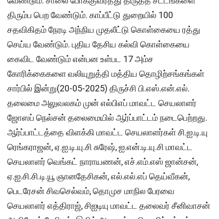
வேண்டும். சாலை போக்குவரத்து திருத்த சட்டங்களை
திரும்ப பெற வேண்டும். காப்பீட்டு துறையில் 100
சதவிகிதம் நேரடி அந்நிய முதலீட்டு கொள்கையை ரத்து
செய்ய வேண்டும். புதிய தேசிய கல்வி கொள்கையை
கைவிட வேண்டும் என்பன உள்பட 17 அம்ச
கோரிக்கைகளை வலியுறுத்தி மத்திய தொழிற்சங்கங்கள்
சார்பில் இன்று(20-05-2025) திருச்சி பி.எஸ்.என்.எல்.
தலைமை அலுவலகம் முன் எல்பிஎப் மாவட்ட செயலாளர்
ஜோஸப் நெல்சன் தலைமையில் ஆர்ப்பாட்டம் நடைபெற்றது.
ஆர்ப்பாட்டத்தை விளக்கி மாவட்ட செயலாளர்கள் சி.ஐ.டி.யு
ரெங்கராஜன், ஏ.ஐ.டி.யு.சி சுரேஷ், ஐ.என்.டி.யு.சி மாவட்ட
செயலாளர் வெங்கட் நாராயணன், எச்.எம்.எஸ் ஜான்சன்,
ஏ.ஐ.சி.சி.டி.யூ ஞானதேசிகன், எல்.எல்.எப் தெய்வீகன்,
பெடரேசன் சிவசெல்வம், தொமுச மாநில பேரவை
செயலாளர் எத்திராஜ், சிஐடியு மாவட்ட தலைவர் சீனிவாசன்