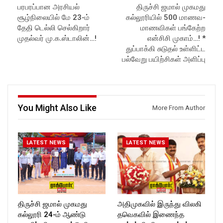
பரபரப்பான அரசியல்
திருச்சி ஜமால் முகமது
Website:
https://rockforttimes.
ockforttimes
சூழ்நிலையில் மே 23-ம்
கல்லூரியில் 500 மாணவ-
in//
Like us on:
Subscribe:
https://www.facebook.com/R
தேதி டெல்லி செல்கிறார்
மாணவிகள் பங்கேற்ற
https://www.youtube.com/@r
ockforttimes
முதல்வர் மு.க.ஸ்டாலின்…!
என்சிசி முகாம்…! *
ockforttimes
Follow us on:
துப்பாக்கி சுடுதல் உள்ளிட்ட
Like us on:
https://www.instagram.com/ro
பல்வேறு பயிற்சிகள் அளிப்பு
https://www.facebook.com/R
ckforttimes/
ockforttimes
Follow us on:
Follow us on:
https://twitter.com/ROCKFOR
https://www.instagram.com/ro
T_TIMES
ckforttimes/
You Might Also Like
Follow us on:
More From Author
https://twitter.com/ROCKFOR
T_TIMESC
LATEST NEWS
LATEST NEWS
திருச்சி ஜமால் முகமது
அதிமுகவில் இருந்து விலகி
கல்லூரி 24-ம் ஆண்டு
தவெகவில் இணைந்த