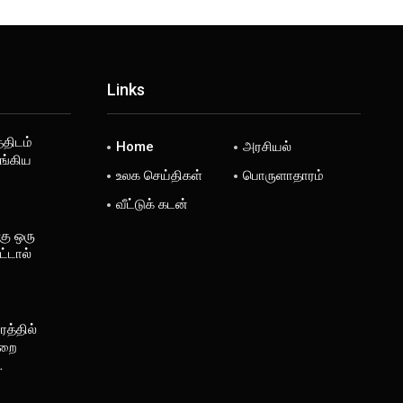
Links
்திடம்
Home
அரசியல்
ங்கிய
உலக செய்திகள்
பொருளாதாரம்
வீட்டுக் கடன்
கு ஒரு
்டால்
த்தில்
ுறை
…