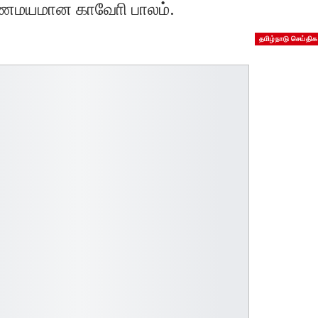
்ணமயமான காவோி பாலம்.
தமிழ்நாடு செய்திக