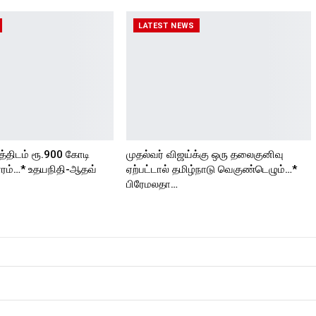
LATEST NEWS
த்திடம் ரூ.900 கோடி
முதல்வர் விஜய்க்கு ஒரு தலைகுனிவு
ரம்…* உதயநிதி-ஆதவ்
ஏற்பட்டால் தமிழ்நாடு வெகுண்டெழும்…*
பிரேமலதா…