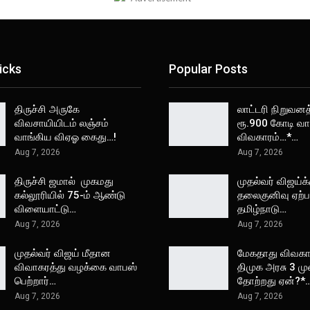
icks
Popular Posts
திருச்சி அருகே
லாட்டரி நிறுவனத
விவசாயியிடம் லஞ்சம்
ரூ.900 கோடி வா
வாங்கிய விஏஓ கைது…!
விவகாரம்…*…
Aug 7, 2026
Aug 7, 2026
திருச்சி ஜமால் முகமது
முதல்வர் விஜய்க்
கல்லூரியில் 75-ம் ஆண்டு
தலைகுனிவு ஏற்பட
விளையாட்டு…
தமிழ்நாடு…
Aug 7, 2026
Aug 7, 2026
முதல்வர் விஜய் மீதான
மேகதாது விவகார
விவாகரத்து வழக்கை வாபஸ்
திமுக அரசு 3 ம
பெற்றார்…
தோற்றது ஏன்?*
Aug 7, 2026
Aug 7, 2026