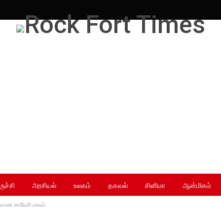
ருச்சி
அரசியல்
உலகம்
தகவல்
சினிமா
ஆன்மிகம்
மான காவோி பாலம்.