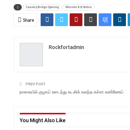
Cauvery Bridge Opening
Minister K.N.Nehru
Share
Rockfortadmin
PREV POST
நாகையில் குழாய் உடைந்து கடலில் கலந்த கச்சா எண்ணேய்
You Might Also Like