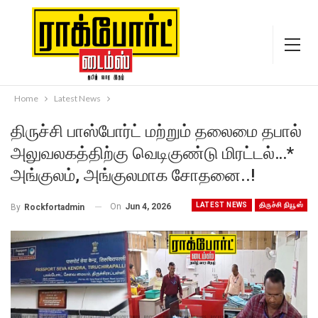
Home
Latest News
திருச்சி பாஸ்போர்ட் மற்றும் தலைமை தபால்
அலுவலகத்திற்கு வெடிகுண்டு மிரட்டல்…*
அங்குலம், அங்குலமாக சோதனை..!
LATEST NEWS
திருச்சி நியூஸ்
On
Jun 4, 2026
By
Rockfortadmin