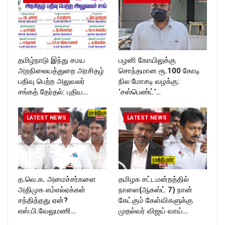
தமிழ்நாடு இந்து சமய
பழனி கோயிலுக்கு
அறநிலையத்துறை அரசிதழ்
சொந்தமான ரூ.100 கோடி
பதிவு பெற்ற அலுவலர்
நில மோசடி வழக்கு:
சங்கத் தேர்தல்: புதிய…
‘சஸ்பெண்ட்’…
LATEST NEWS
LATEST NEWS
த.வெ.க. அமைச்சர்களை
தமிழக சட்டமன்றத்தில்
அதிமுக எம்எல்ஏக்கள்
நாளை(ஆகஸ்ட் 7) நான்
சந்தித்தது ஏன்?
கேட்கும் கேள்விகளுக்கு
எஸ்.பி.வேலுமணி…
முதல்வர் விஜய் வாய்…