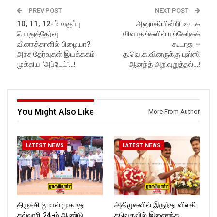
Follow us on Social Media for
Subscribe:
PREV POST
NEXT POST
Latest Updates:
https://www.youtube.com/@r
10, 11, 12-ம் வகுப்பு
அனுமதியின்றி ஊடக
Website:
https://rockforttimes.
ockforttimes
பொதுத்தேர்வு
விவாதங்களில் பங்கேற்கக்
in//
Like us on:
Subscribe:
https://www.facebook.com/R
வினாத்தாளில் பிழையா?
கூடாது –
https://www.youtube.com/@r
ockforttimes
அரசு தேர்வுகள் இயக்ககம்
த.வெ.க.வினருக்கு புஸ்ஸி
ockforttimes
Follow us on:
முக்கிய ‘அப்டேட்’…!
ஆனந்த் அறிவுறுத்தல்…!
Like us on:
https://www.instagram.com/ro
https://www.facebook.com/R
ckforttimes/
ockforttimes
Follow us on:
Follow us on:
https://twitter.com/ROCKFOR
https://www.instagram.com/ro
T_TIMES
You Might Also Like
More From Author
ckforttimes/
Follow us on:
https://twitter.com/ROCKFOR
T_TIMESC
LATEST NEWS
LATEST NEWS
திருச்சி ஜமால் முகமது
அதிமுகவில் இருந்து விலகி
கல்லூரி 24-ம் ஆண்டு
தவெகவில் இணைந்த