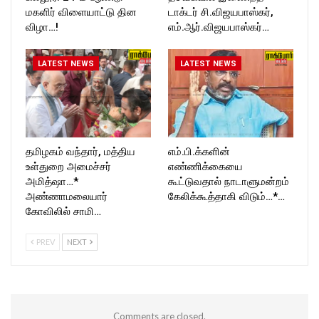
மகளிர் விளையாட்டு தின
டாக்டர் சி.விஜயபாஸ்கர்,
விழா…!
எம்.ஆர்.விஜயபாஸ்கர்…
LATEST NEWS
LATEST NEWS
தமிழகம் வந்தார், மத்திய
எம்.பி.க்களின்
உள்துறை அமைச்சர்
எண்ணிக்கையை
அமித்ஷா…*
கூட்டுவதால் நாடாளுமன்றம்
அண்ணாமலையார்
கேலிக்கூத்தாகி விடும்…*…
கோவிலில் சாமி…
PREV
NEXT
Comments are closed.