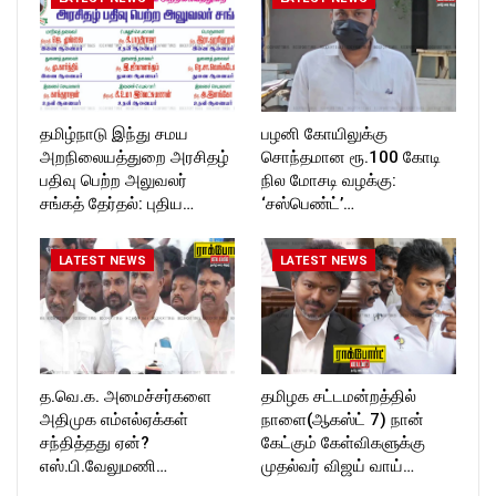
தமிழ்நாடு இந்து சமய
பழனி கோயிலுக்கு
அறநிலையத்துறை அரசிதழ்
சொந்தமான ரூ.100 கோடி
பதிவு பெற்ற அலுவலர்
நில மோசடி வழக்கு:
சங்கத் தேர்தல்: புதிய…
‘சஸ்பெண்ட்’…
LATEST NEWS
LATEST NEWS
த.வெ.க. அமைச்சர்களை
தமிழக சட்டமன்றத்தில்
அதிமுக எம்எல்ஏக்கள்
நாளை(ஆகஸ்ட் 7) நான்
சந்தித்தது ஏன்?
கேட்கும் கேள்விகளுக்கு
எஸ்.பி.வேலுமணி…
முதல்வர் விஜய் வாய்…