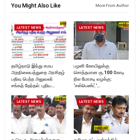
Follow us on:
Follow us on:
You Might Also Like
More From Author
https://twitter.com/ROCKFOR
https://twitter.com/ROCKFOR
T_TIMES
T_TIMES
LATEST NEWS
LATEST NEWS
தமிழ்நாடு இந்து சமய
பழனி கோயிலுக்கு
அறநிலையத்துறை அரசிதழ்
சொந்தமான ரூ.100 கோடி
பதிவு பெற்ற அலுவலர்
நில மோசடி வழக்கு:
சங்கத் தேர்தல்: புதிய…
‘சஸ்பெண்ட்’…
LATEST NEWS
LATEST NEWS
த.வெ.க. அமைச்சர்களை
தமிழக சட்டமன்றத்தில்