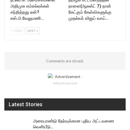
அதிமுக எம்எல்ஏக்கள்
நாளை(ஆகஸ்ட் 7) நான்
சந்தித்தது ஏன்?
கேட்கும் கேள்விகளுக்கு
எஸ்.பி.வேலுமணி…
முதல்வர் விஜய் வாய்…
PREV
NEXT
Comments are closed.
- Advertisement -
Latest Stories
அரையாண்டு தேர்வுக்கான புதிய அட்டவணை
வெளியீடு…