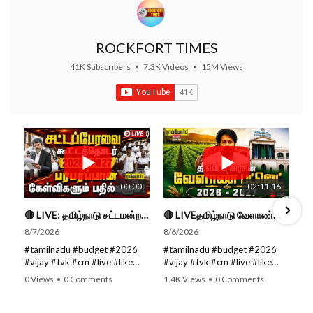
ROCKFORT TIMES
41K Subscribers
•
7.3K Videos
•
15M Views
00:00
02:11:16
🔴 LIVE: தமிழ்நாடு சட்டமன்றப் பேரவை கூட்டத்தொடர் - நிதிநிலை அறிக்கை மீது விவாதம் #live #budget #video
🔴 LIVEதமிழ்நாடு வேளாண்மை நிதிநிலை அறிக்கை - 2026-27 |TN Agriculture Budget #live #budget #video #cm
8/7/2026
8/6/2026
#tamilnadu #budget #2026
#tamilnadu #budget #2026
#vijay #tvk #cm #live #like
#vijay #tvk #cm #live #like
#viral #nowtrending #video
#viral #nowtrending #video
0 Views
•
0 Comments
1.4K Views
•
0 Comments
#youtube #nowtrending #dmk
#youtube #nowtrending #dmk
#song #youtube SUBSCRIBE
#song #youtube SUBSCRIBE
to get the latest news updates
to get the latest news updates