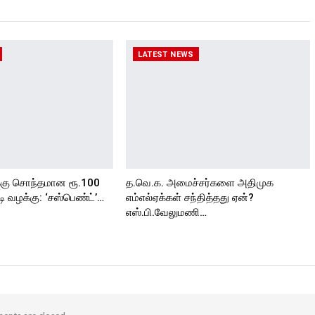
LATEST NEWS
்கு சொந்தமான ரூ.100
த.வெ.க. அமைச்சர்களை அதிமுக
 வழக்கு: ‘சஸ்பெண்ட்’…
எம்எல்ஏக்கள் சந்தித்தது ஏன்?
எஸ்.பி.வேலுமணி…