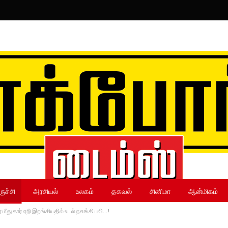
ருச்சி
அரசியல்
உலகம்
தகவல்
சினிமா
ஆன்மிகம்
மீது கார் ஏறி இறங்கியதில் உடல் நசுங்கி பலி…!