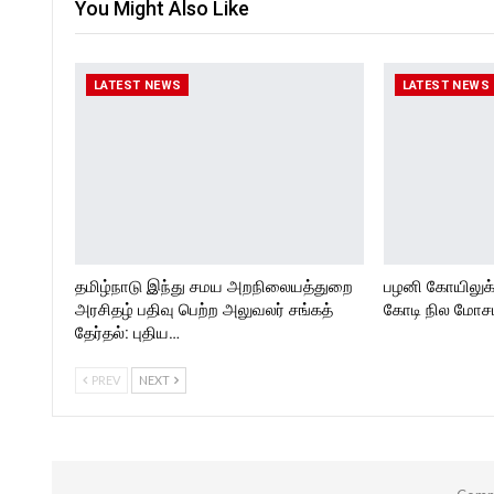
You Might Also Like
LATEST NEWS
LATEST NEWS
தமிழ்நாடு இந்து சமய அறநிலையத்துறை
பழனி கோயிலுக
அரசிதழ் பதிவு பெற்ற அலுவலர் சங்கத்
கோடி நில மோசடி
தேர்தல்: புதிய…
PREV
NEXT