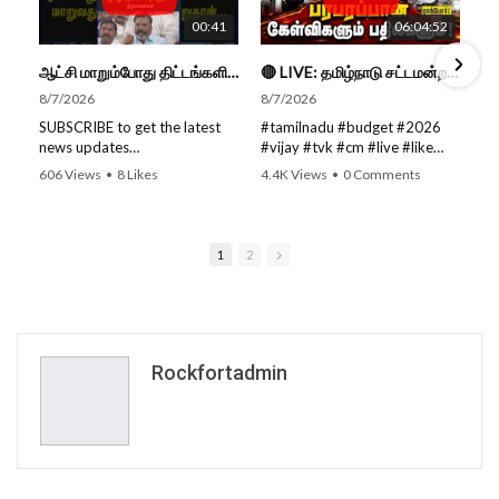
00:41
06:04:52
ஆட்சி மாறும்போது திட்டங்களின் பெயர் மாறுவது வழக்கமான ஒன்று தான்... திருமாவளவன்
🔴 LIVE: தமிழ்நாடு சட்டமன்றப் பேரவை கூட்டத்தொடர் - நிதிநிலை அறிக்கை மீது விவாதம் #live #budget #video
8/7/2026
8/7/2026
SUBSCRIBE to get the latest
#tamilnadu #budget #2026
news updates
#vijay #tvk #cm #live #like
ROCKFORT TIMES for NEW
#viral #nowtrending #video
606 Views
•
8 Likes
4.4K Views
•
0 Comments
VIDEOS EVERY DAY and make
#youtube #nowtrending #dmk
•
0 Comments
sure to enable Push
#song #youtube SUBSCRIBE
Notifications so you'll never
to get the latest news updates
miss a new video.
ROCKFORT TIMES for NEW
1
2
All you need to do is PRESS
VIDEOS EVERY DAY and make
THE BELL ICON next to the
sure to enable Push
Subscribe button!
Notifications so you'll never
Stay tuned for latest updates
miss a new video. All you need
and in-depth analysis of news
to Press The Bell Icon next to
from India and around the
the Subscribe button! Stay
Rockfortadmin
world!
tuned for latest updates and
in-depth analysis of news from
Follow us on Social Media for
India and around the world!
Latest Updates:
Website:
https://rockforttimes.
Follow us on Social Media for
in//
Latest Updates: