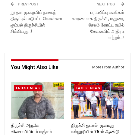
Subscribe:
Website :
PREV POST
NEXT POST
https://www.youtube.com/@r
https://rockforttimes.in/
நூதன முறையில் நகைத்
பராமரிப்பு பணிகள்
ockforttimes
Subscribe:
திருட்டில் ஈடுபட்ட கொள்ளை
காரணமாக திருச்சி, மதுரை,
Like us on:
https://www.youtube.com/@r
https://www.facebook.com/R
ockforttimes
கும்பல் திருச்சியில்
சேலம் கோட்ட ரயில்
ockforttimes
Like us on:
சிக்கியது..!
சேவையில் அதிரடி
Follow us on:
https://www.facebook.com/R
மாற்றம்…!
https://www.instagram.com/ro
ockforttimes
ckforttimes/
Follow us on:
Follow us on:
https://www.instagram.com/ro
https://twitter.com/ROCKFOR
ckforttimes/
T_TIMES
Follow us on:
You Might Also Like
More From Author
https://twitter.com/ROCKFOR
T_TIMES
LATEST NEWS
LATEST NEWS
திருச்சி அருகே
திருச்சி ஜமால் முகமது
விவசாயியிடம் லஞ்சம்
கல்லூரியில் 75-ம் ஆண்டு