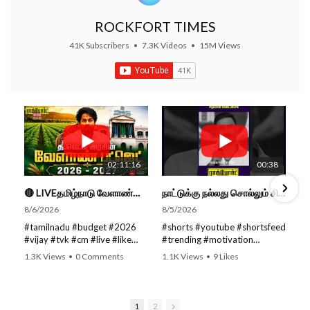
ROCKFORT TIMES
41K Subscribers
•
7.3K Videos
•
15M Views
02:11:16
00:38
🔴 LIVEதமிழ்நாடு வேளாண்மை நிதிநிலை அறிக்கை - 2026-27 |TN Agriculture Budget #live #budget #video #cm
நாட்டுக்கு நல்லது சொல்லும் சிறப்பான மேடைப்பேச்சு... #shorts #subscribe #video
8/6/2026
8/5/2026
#tamilnadu #budget #2026
#shorts #youtube #shortsfeed
#vijay #tvk #cm #live #like
#trending #motivation
#viral #nowtrending #video
#nowtrending #subscribe
1.3K Views
•
0 Comments
1.1K Views
•
9 Likes
#youtube #nowtrending #dmk
#speech #motivationspeech
•
0 Comments
#song #youtube SUBSCRIBE
#tamil #tamilspeech #viral
to get the latest news updates
#viralvideo #viralshorts
ROCKFORT TIMES for NEW
SUBSCRIBE to get the latest
1
2