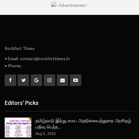
Rockfort Times
• Email: contact@rockforttimes.in
• Phone:
Editors' Picks
தமிழ்நாடு இந்து சமய அறநிலையத்துறை அரசிதழ்
பதிவு பெற்ற…
Aug 6, 2026