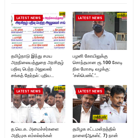
T_TIMES
Follow us on:
https://twitter.com/ROCKFOR
T_TIMESC
LATEST NEWS
LATEST NEWS
தமிழ்நாடு இந்து சமய
பழனி கோயிலுக்கு
அறநிலையத்துறை அரசிதழ்
சொந்தமான ரூ.100 கோடி
பதிவு பெற்ற அலுவலர்
நில மோசடி வழக்கு:
சங்கத் தேர்தல்: புதிய…
‘சஸ்பெண்ட்’…
LATEST NEWS
LATEST NEWS
த.வெ.க. அமைச்சர்களை
தமிழக சட்டமன்றத்தில்
அதிமுக எம்எல்ஏக்கள்
நாளை(ஆகஸ்ட் 7) நான்