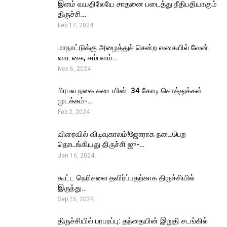
இளம் வயதிலேயே சாதனை படைத்து நீதிபதியாகும்
திருச்சி…
Feb 17, 2024
மாநாட்டுக்கு அழைத்துச் சென்ற வகையில் வேன்
வாடகை, சம்பளம்…
Nov 6, 2024
பிரபல நகை கடையின் ₹ 34 கோடி சொத்துக்கள்
முடக்கம்-…
Feb 2, 2024
விரைவில் விடிவுகாலம்!ஜோராக நடைபெற
தொடங்கியது திருச்சி ஜு-…
Jan 16, 2024
கூட்ட நெரிசலை தவிர்ப்பதற்காக திருச்சியில்
இருந்து…
Sep 15, 2024
திருச்சியில் பரபரப்பு: தந்தையின் இறுதி சடங்கில்