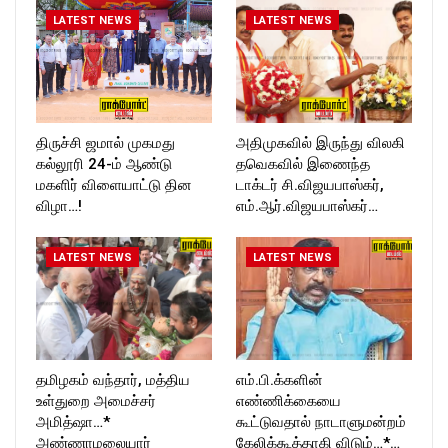
https://twitter.com/ROCKFOR
LATEST NEWS
LATEST NEWS
T_TIMESC
திருச்சி ஜமால் முகமது
அதிமுகவில் இருந்து விலகி
கல்லூரி 24-ம் ஆண்டு
தவெகவில் இணைந்த
மகளிர் விளையாட்டு தின
டாக்டர் சி.விஜயபாஸ்கர்,
விழா…!
எம்.ஆர்.விஜயபாஸ்கர்…
LATEST NEWS
LATEST NEWS
தமிழகம் வந்தார், மத்திய
எம்.பி.க்களின்
உள்துறை அமைச்சர்
எண்ணிக்கையை
அமித்ஷா…*
கூட்டுவதால் நாடாளுமன்றம்
அண்ணாமலையார்
கேலிக்கூத்தாகி விடும்…*…