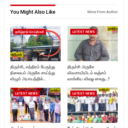
ckforttimes/
Follow us on:
https://twitter.com/ROCKFOR
You Might Also Like
More From Author
T_TIMESC
தமிழ்நாடு செய்திகள்
LATEST NEWS
திருச்சி, சத்திரம் பேருந்து
திருச்சி அருகே
நிலையம் அருகே சாய்ந்து
விவசாயியிடம் லஞ்சம்
விழும் அபாயத்தில்…
வாங்கிய விஏஓ கைது…!
LATEST NEWS
LATEST NEWS