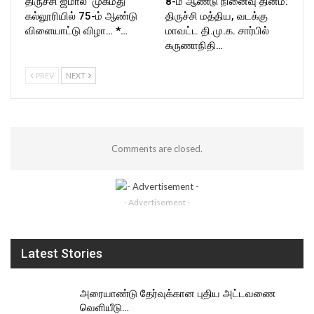
திருச்சி ஜமால் முகமது
8-ம் ஆண்டு நினைவு தினம்:
கல்லூரியில் 75-ம் ஆண்டு
திருச்சி மத்திய, வடக்கு
விளையாட்டு விழா… *…
மாவட்ட தி.மு.க. சார்பில்
கருணாநிதி…
PREV
NEXT
Comments are closed.
- Advertisement -
Latest Stories
அரையாண்டு தேர்வுக்கான புதிய அட்டவணை
வெளியீடு…