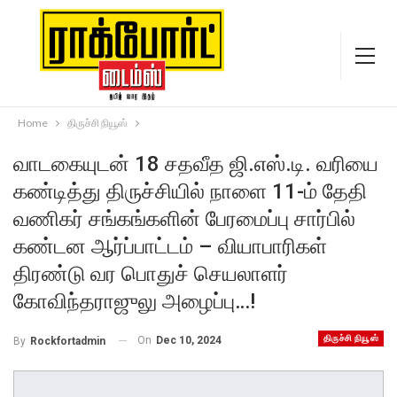
Home
திருச்சி நியூஸ்
வாடகையுடன் 18 சதவீத ஜி.எஸ்.டி. வரியை
கண்டித்து திருச்சியில் நாளை 11-ம் தேதி
வணிகர் சங்கங்களின் பேரமைப்பு சார்பில்
கண்டன ஆர்ப்பாட்டம் – வியாபாரிகள்
திரண்டு வர பொதுச் செயலாளர்
கோவிந்தராஜுலு அழைப்பு…!
திருச்சி நியூஸ்
On
Dec 10, 2024
By
Rockfortadmin