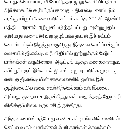
பொதுச்செயலாளர் வீ.கோவிந்தராஜுலு வெளியிட்டுள்ள
அறிக்கையில் கூறியிருப்பதாவது:- ஜி.எஸ்.டி. எனப்படும்
சரக்கு மற்றும் சேவை வரிச் சட்டம் கடந்த 2017ம் ஆண்டு
மத்திய அரசால் அறிமுகப்படுத்தப்பட்டது. அன்றுமுதல்
தற்போது வரை பல்வேறு குழப்பங்களுடன் இச் சட்டம்
செயல்பாட்டில் இருந்து வருகிறது. இதனை மெய்ப்பிக்கும்
வகையில் ஜி.எஸ்.டி. வரி விதிப்பில் நூற்றுக்கும் மேற்பட்ட
மாற்றங்கள் வருகின்றன. ஆடிட்டிங் படித்த கணக்காளரும்,
கம்ப்யூட்டரும் இல்லாமல் ஜி.எஸ். டி.ஐ பராமரிக்க முடியாது
என்பது ஜி.எஸ்.டி.யின் சாதனைகளில் ஒன்று. இச்
சூழ்நிலையில் எவை எவற்றிற்கெல்லாம் வரி இல்லை,
அல்லது குறைவாக இருக்கிறது என்பதை தேடித் தேடி வரி
விதிக்கும் நிலை உருவாகி இருக்கிறது.
அந்தவகையில் தற்போது வணிக கட்டிடங்களில் வணிகம்
செய்து வரும் வணிகர்கள் இனி தாங்கள் செலுத்தும்