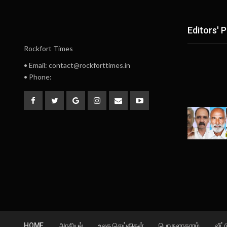
Editors' P
Rockfort Times
• Email: contact@rockforttimes.in
• Phone:
HOME
அரசியல்
உலக செய்திகள்
பொருளாதாரம்
வீட்