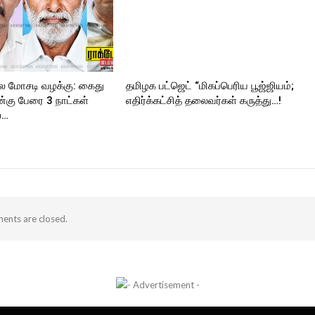
ில மோசடி வழக்கு: கைது
தமிழக பட்ஜெட் “மிகப்பெரிய பூஜ்ஜியம்;
ன்கு பேரை 3 நாட்கள்
எதிர்க்கட்சித் தலைவர்கள் கருத்து…!
்…
nts are closed.