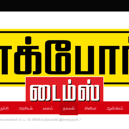
ருச்சி
அரசியல்
உலகம்
தகவல்
சினிமா
ஆன்மிகம்
செயலாளர்கள் உட்பட 15,000 பேர் தவெகவில் இணைந்தனர்..!