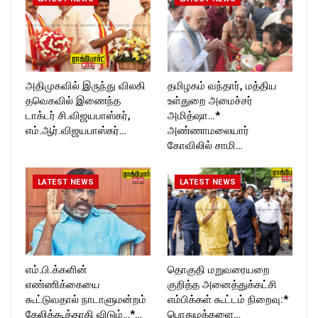
அதிமுகவில் இருந்து விலகி
தமிழகம் வந்தார், மத்திய
தவெகவில் இணைந்த
உள்துறை அமைச்சர்
டாக்டர் சி.விஜயபாஸ்கர்,
அமித்ஷா…*
எம்.ஆர்.விஜயபாஸ்கர்…
அண்ணாமலையார்
கோவிலில் சாமி…
LATEST NEWS
LATEST NEWS
எம்.பி.க்களின்
தொகுதி மறுவரையறை
எண்ணிக்கையை
குறித்த அனைத்துக்கட்சி
கூட்டுவதால் நாடாளுமன்றம்
எம்பிக்கள் கூட்டம் நிறைவு:*
கேலிக்கூத்தாகி விடும்…*…
பொதுமக்களை…