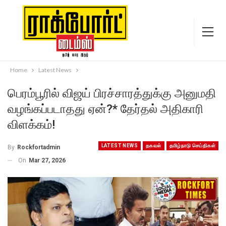
Home
Latest News
பெரம்பூரில் விஜய் பிரச்சாரத்துக்கு அனுமதி
வழங்கப்படாதது ஏன்?* தேர்தல் அதிகாரி
விளக்கம்!
LATEST NEWS
தகவல்
தமிழ்நாடு செய்திகள்
By
Rockfortadmin
On
Mar 27, 2026