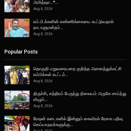
அமித்ஷா…*…
Aug 8, 2026
எம்.பி.க்களின் எண்ணிக்கையை கூட்டுவதால்
நாடாளுமன்றம்…
Aug 8, 2026
Popular Posts
தொகுதி மறுவரையறை குறித்த அனைத்துக்கட்சி
எம்பிக்கள் கூட்டம்…
Aug 8, 2026
திருச்சி, சத்திரம் பேருந்து நிலையம் அருகே சாய்ந்து
விழும்…
Aug 8, 2026
ரேஷன் கடைகளில் இன்னும் கைவிரல் ரேகை பதிவு
செய்யாதவர்களுக்கு…