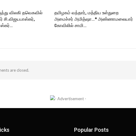
ுந்து விலகி தவெகவில்
தமிழகம் வந்தார், மத்திய உள்துறை
 சி.விஜயபாஸ்கர்,
அமைச்சர் அமித்ஷா…* அண்ணாமலையார்
ஸ்கர்…
கோவிலில் சாமி…
nts are closed.
icks
Popular Posts