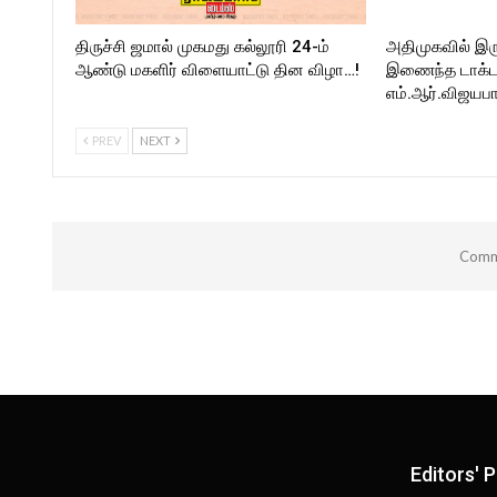
திருச்சி ஜமால் முகமது கல்லூரி 24-ம்
அதிமுகவில் இர
ஆண்டு மகளிர் விளையாட்டு தின விழா…!
இணைந்த டாக்டர்
எம்.ஆர்.விஜயபா
PREV
NEXT
Comme
Editors' P