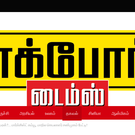
ருச்சி
அரசியல்
உலகம்
தகவல்
சினிமா
ஆன்மிகம்
்?… மார்க்சிஸ்ட் கம்யூ. மாநில செயலாளர் சண்முகம் பேட்டி!