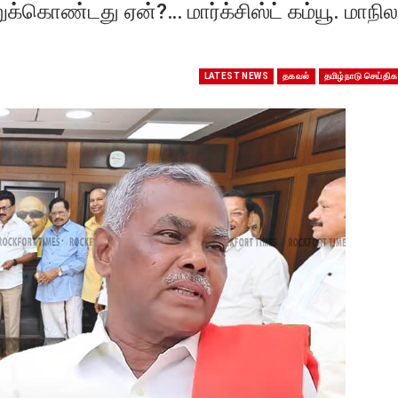
க்கொண்டது ஏன்?… மார்க்சிஸ்ட் கம்யூ. மாநில
LATEST NEWS
தகவல்
தமிழ்நாடு செய்திக