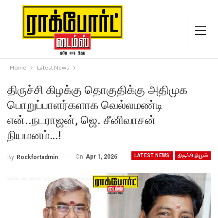
Home
Latest News
திருச்சி கிழக்கு தொகுதிக்கு அதிமுக
பொறுப்பாளர்களாக வெல்லமண்டி
என்..நடராஜன், ஜெ. சீனிவாசன்
நியமனம்…!
LATEST NEWS
திருச்சி நியூஸ்
On
Apr 1, 2026
By
Rockfortadmin