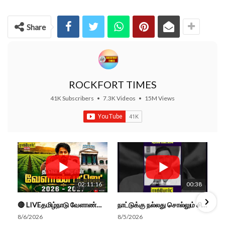
Share
ROCKFORT TIMES
41K Subscribers
•
7.3K Videos
•
15M Views
02:11:16
00:38
🔴 LIVEதமிழ்நாடு வேளாண்மை நிதிநிலை அறிக்கை - 2026-27 |TN Agriculture Budget #live #budget #video #cm
நாட்டுக்கு நல்லது சொல்லும் சிறப்பான மேடைப்பேச்சு... #shorts #subscribe #video
8/6/2026
8/5/2026