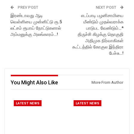
PREV POST
NEXT POST
இரண்டாவது ஆடி
எடப்பாடி பழனிசாமியை
வெள்ளியை முன்னிட்டு ரூ.5
மீண்டும் முதல்வராக்க
லட்சம் ரூபாய் நோட்டுகளால்
பாடுபட வேண்டும்…*
அம்மனுக்கு அலங்காரம்…!
திருச்சி கிழக்கு தொகுதி
அதிமுக நிர்வாகிகள்
கூட்டத்தில் கோகுல இந்திரா
பேச்சு…!
You Might Also Like
More From Author
LATEST NEWS
LATEST NEWS