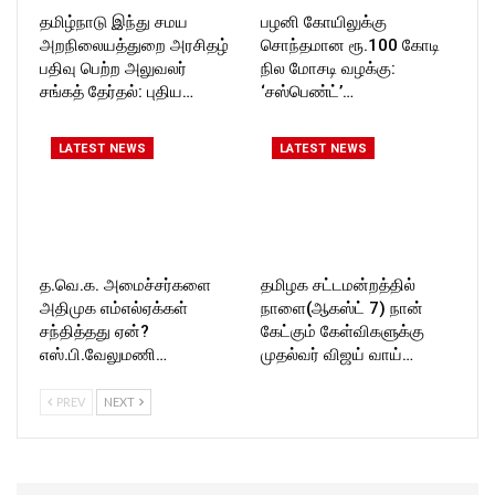
தமிழ்நாடு இந்து சமய
பழனி கோயிலுக்கு
அறநிலையத்துறை அரசிதழ்
சொந்தமான ரூ.100 கோடி
பதிவு பெற்ற அலுவலர்
நில மோசடி வழக்கு:
சங்கத் தேர்தல்: புதிய…
‘சஸ்பெண்ட்’…
LATEST NEWS
LATEST NEWS
த.வெ.க. அமைச்சர்களை
தமிழக சட்டமன்றத்தில்
அதிமுக எம்எல்ஏக்கள்
நாளை(ஆகஸ்ட் 7) நான்
சந்தித்தது ஏன்?
கேட்கும் கேள்விகளுக்கு
எஸ்.பி.வேலுமணி…
முதல்வர் விஜய் வாய்…
PREV
NEXT