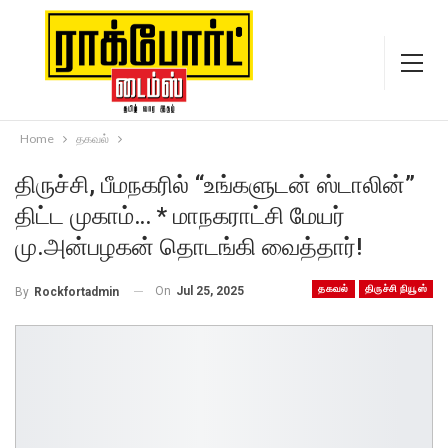
Home
தகவல்
திருச்சி, பீமநகரில் “உங்களுடன் ஸ்டாலின்”
திட்ட முகாம்… * மாநகராட்சி மேயர்
மு.அன்பழகன் தொடங்கி வைத்தார்!
தகவல்
திருச்சி நியூஸ்
On
Jul 25, 2025
By
Rockfortadmin