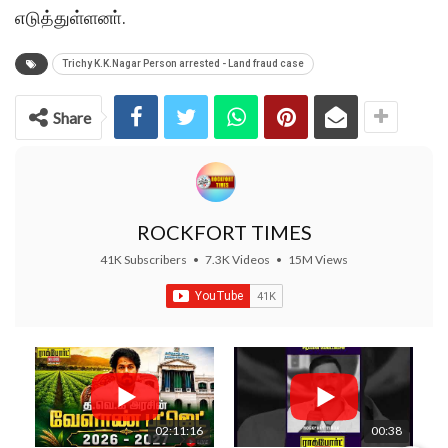
எடுத்துள்ளனா்.
Trichy K.K.Nagar Person arrested - Land fraud case
Share
ROCKFORT TIMES
41K Subscribers
•
7.3K Videos
•
15M Views
02:11:16
00:38