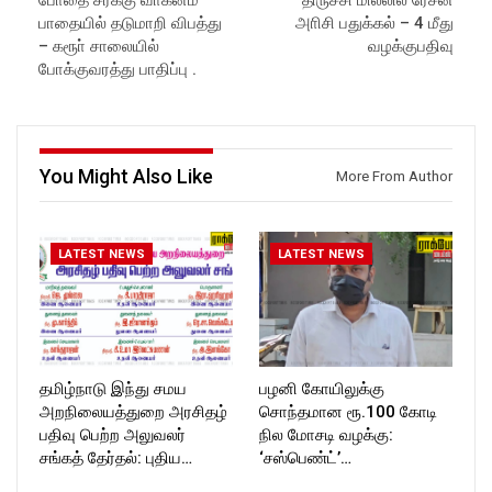
போதை சரக்கு வாகனம்
திருச்சி மில்லில் ரேசன்
Subscribe:
Website:
https://rockforttimes.
பாதையில் தடுமாறி விபத்து
அாிசி பதுக்கல் – 4 மீது
https://www.youtube.com/@r
in//
ockforttimes
Subscribe:
– கரூா் சாலையில்
வழக்குபதிவு
Like us on:
https://www.youtube.com/@r
போக்குவரத்து பாதிப்பு .
https://www.facebook.com/R
ockforttimes
ockforttimes
Like us on:
Follow us on:
https://www.facebook.com/R
https://www.instagram.com/ro
ockforttimes
ckforttimes/
Follow us on:
You Might Also Like
More From Author
Follow us on:
https://www.instagram.com/ro
https://twitter.com/ROCKFOR
ckforttimes/
T_TIMES
Follow us on:
https://twitter.com/ROCKFOR
LATEST NEWS
LATEST NEWS
T_TIMESC
தமிழ்நாடு இந்து சமய
பழனி கோயிலுக்கு
அறநிலையத்துறை அரசிதழ்
சொந்தமான ரூ.100 கோடி
பதிவு பெற்ற அலுவலர்
நில மோசடி வழக்கு:
சங்கத் தேர்தல்: புதிய…
‘சஸ்பெண்ட்’…