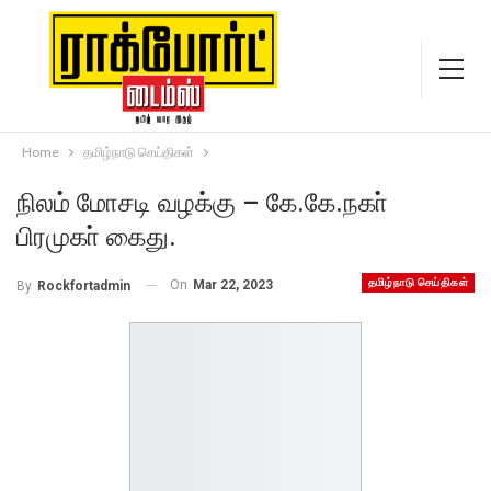
Home
தமிழ்நாடு செய்திகள்
நிலம் மோசடி வழக்கு – கே.கே.நகா்
பிரமுகா் கைது.
தமிழ்நாடு செய்திகள்
On
Mar 22, 2023
By
Rockfortadmin