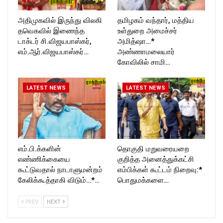
அதிமுகவில் இருந்து விலகி
தமிழகம் வந்தார், மத்திய
தவெகவில் இணைந்த
உள்துறை அமைச்சர்
டாக்டர் சி.விஜயபாஸ்கர்,
அமித்ஷா…*
எம்.ஆர்.விஜயபாஸ்கர்…
அண்ணாமலையார்
கோவிலில் சாமி…
LATEST NEWS
LATEST NEWS
எம்.பி.க்களின்
தொகுதி மறுவரையறை
எண்ணிக்கையை
குறித்த அனைத்துக்கட்சி
கூட்டுவதால் நாடாளுமன்றம்
எம்பிக்கள் கூட்டம் நிறைவு:*
கேலிக்கூத்தாகி விடும்…*…
பொதுமக்களை…
PREV
NEXT