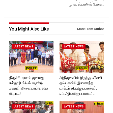
https://www.youtube.com/@r
ockforttimes
மு.க. ஸ்டாலின் பேச்சு…
ockforttimes
Follow us on:
Like us on:
https://www.instagram.com/ro
https://www.facebook.com/R
ckforttimes/
ockforttimes
Follow us on:
Follow us on:
https://twitter.com/ROCKFOR
You Might Also Like
More From Author
https://www.instagram.com/ro
T_TIMES
ckforttimes/
Follow us on:
https://twitter.com/ROCKFOR
LATEST NEWS
LATEST NEWS
T_TIMESC
திருச்சி ஜமால் முகமது
அதிமுகவில் இருந்து விலகி
கல்லூரி 24-ம் ஆண்டு
தவெகவில் இணைந்த
மகளிர் விளையாட்டு தின
டாக்டர் சி.விஜயபாஸ்கர்,
விழா…!
எம்.ஆர்.விஜயபாஸ்கர்…
LATEST NEWS
LATEST NEWS