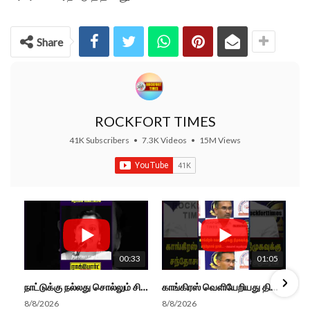
Share
ROCKFORT TIMES
41K Subscribers
•
7.3K Videos
•
15M Views
00:33
01:05
நாட்டுக்கு நல்லது சொல்லும் சிறப்பான மேடைப்பேச்சு... #shorts #subscribe #video
காங்கிரஸ் வெளியேறியது திமுகவுக்கு சந்தோசம் தான்... - அமைச்சர் அருண்ராஜ்
8/8/2026
8/8/2026