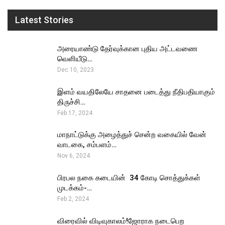
Latest Stories
அரையாண்டு தேர்வுக்கான புதிய அட்டவணை
வெளியீடு…
Dec 10, 2023
இளம் வயதிலேயே சாதனை படைத்து நீதிபதியாகும்
திருச்சி…
Feb 17, 2024
மாநாட்டுக்கு அழைத்துச் சென்ற வகையில் வேன்
வாடகை, சம்பளம்…
Nov 6, 2024
பிரபல நகை கடையின் ₹ 34 கோடி சொத்துக்கள்
முடக்கம்-…
Feb 2, 2024
விரைவில் விடிவுகாலம்!ஜோராக நடைபெற