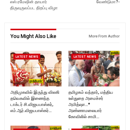
எஸ்.ரமேஷின் தாயார்
வேண்டுமா?-
ockforttimes
Follow us on:
திருவுருவப்பட திறப்பு விழா
Like us on:
https://www.instagram.com/ro
https://www.facebook.com/R
ckforttimes/
ockforttimes
Follow us on:
Follow us on:
https://twitter.com/ROCKFOR
https://www.instagram.com/ro
T_TIMES
You Might Also Like
More From Author
ckforttimes/
Follow us on:
https://twitter.com/ROCKFOR
T_TIMESC
LATEST NEWS
LATEST NEWS
அதிமுகவில் இருந்து விலகி
தமிழகம் வந்தார், மத்திய
தவெகவில் இணைந்த
உள்துறை அமைச்சர்
டாக்டர் சி.விஜயபாஸ்கர்,
அமித்ஷா…*
எம்.ஆர்.விஜயபாஸ்கர்…
அண்ணாமலையார்
கோவிலில் சாமி…