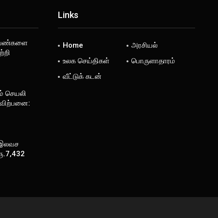
Links
 பெண்களை
Home
அரசியல்
்றி
உலக செய்திகள்
பொருளாதாரம்
வீட்டுக் கடன்
ம் செயலி
 விற்பனை:
 இலவச
ரூ.7,432