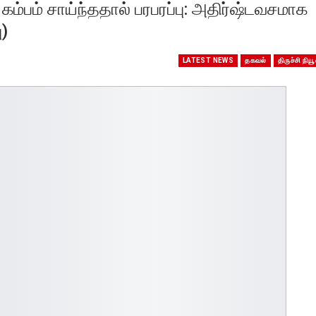
் கம்பம் சாய்ந்ததால் பரபரப்பு: அதிர்ஷ்டவசமாக
)
LATEST NEWS
தகவல்
திருச்சி நியூ