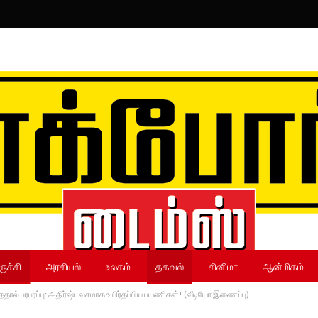
ருச்சி
அரசியல்
உலகம்
தகவல்
சினிமா
ஆன்மிகம்
்ந்ததால் பரபரப்பு: அதிர்ஷ்டவசமாக உயிர்தப்பிய பயணிகள்! (வீடியோ இணைப்பு)