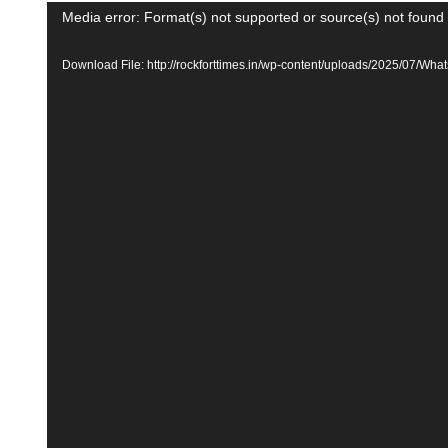
Video
Media error: Format(s) not supported or source(s) not found
Player
Download File: http://rockforttimes.in/wp-content/uploads/2025/07/W