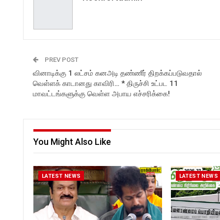
PREV POST
வினாடிக்கு 1 லட்சம் கனஅடி தண்ணீர் திறக்கப்படுவதால்
வெள்ளக் காடானது காவிரி… * திருச்சி உட்பட 11
மாவட்டங்களுக்கு வெள்ள அபாய எச்சரிக்கை!
You Might Also Like
LATEST NEWS
LATEST NEWS