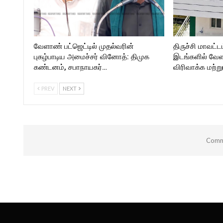
வேளாண் பட்ஜெட்டில் முதல்வரின்
திருச்சி மாவட்டம
புகழ்பாடிய அமைச்சர் வினோத்: திமுக
இடங்களில் வே
கண்டனம், சபாநாயகர்…
விரிவாக்க மற்று
PREV
NEXT
Comme