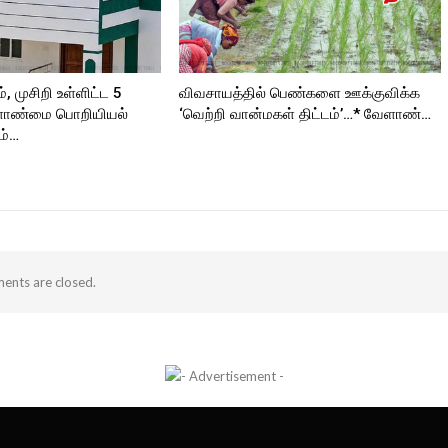
், முசிறி உள்ளிட்ட 5
விவசாயத்தில் பெண்களை ஊக்குவிக்க
ளாண்மை பொறியியல்
‘வெற்றி வான்மகள் திட்டம்’…* வேளாண்…
ம்…
nts are closed.