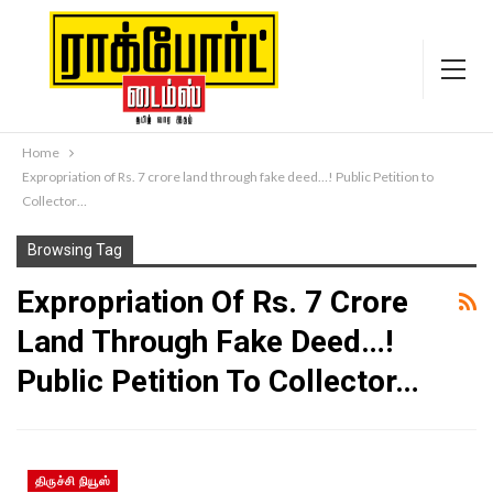
Home
Expropriation of Rs. 7 crore land through fake deed…! Public Petition to
Collector…
Browsing Tag
Expropriation Of Rs. 7 Crore
Land Through Fake Deed…!
Public Petition To Collector…
திருச்சி நியூஸ்