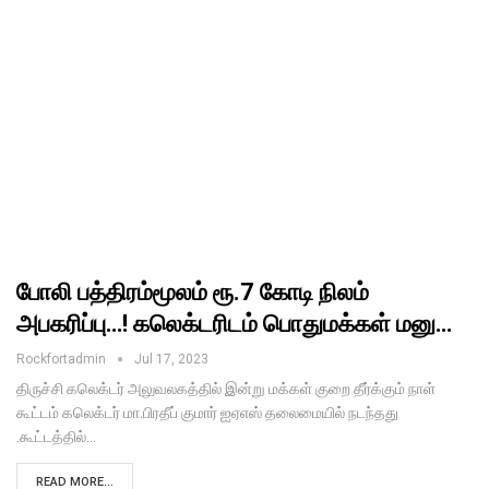
போலி பத்திரம்மூலம் ரூ.7 கோடி நிலம்
அபகரிப்பு…! கலெக்டரிடம் பொதுமக்கள் மனு…
Rockfortadmin
Jul 17, 2023
திருச்சி கலெக்டர் அலுவலகத்தில் இன்று மக்கள் குறை தீர்க்கும் நாள்
கூட்டம் கலெக்டர் மா.பிரதீப் குமார் ஐஏஎஸ் தலைமையில் நடந்தது
.கூட்டத்தில்…
READ MORE...