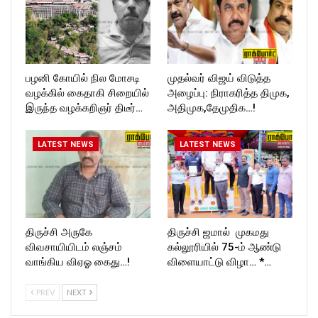
பழனி கோயில் நில மோசடி
முதல்வர் விஜய் விடுத்த
வழக்கில் கைதாகி சிறையில்
அழைப்பு: நிராகரித்த திமுக,
இருந்த வழக்கறிஞர் திடீர்…
அதிமுக,தேமுதிக…!
LATEST NEWS
LATEST NEWS
திருச்சி அருகே
திருச்சி ஜமால் முகமது
விவசாயியிடம் லஞ்சம்
கல்லூரியில் 75-ம் ஆண்டு
வாங்கிய விஏஓ கைது…!
விளையாட்டு விழா… *…
PREV
NEXT