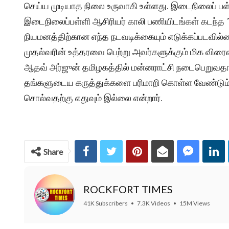
செய்ய முடியாத நிலை உருவாகி உள்ளது. இடைநிலைப் பள
இடைநிலைப்பள்ளி ஆசிரியர் காலி பணியிடங்கள் கடந
நியமனத்திற்கான எந்த நடவடிக்கையும் எடுக்கப்படவில்ல
முதல்வரின் உத்தரவை பெற்று அவர்களுக்கும் மிக விரை
ஆதவ் அர்ஜுன் தமிழகத்தில் மன்னராட்சி நடைபெறுவதாக
தங்களுடைய கருத்துக்களை பரிமாறி கொள்ள வேண்டும் எ
சொல்வதற்கு எதுவும் இல்லை என்றார்.
Share
ROCKFORT TIMES
41K Subscribers
•
7.3K Videos
•
15M Views