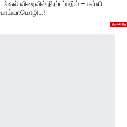
்கள் விரைவில் நிரப்பப்படும் – பள்ளி
் பொய்யாமொழி…!
திருச்சி நியூ