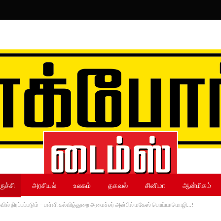
ருச்சி
அரசியல்
உலகம்
தகவல்
சினிமா
ஆன்மிகம்
ில் நிரப்பப்படும் – பள்ளி கல்வித்துறை அமைச்சர் அன்பில் மகேஸ் பொய்யாமொழி…!