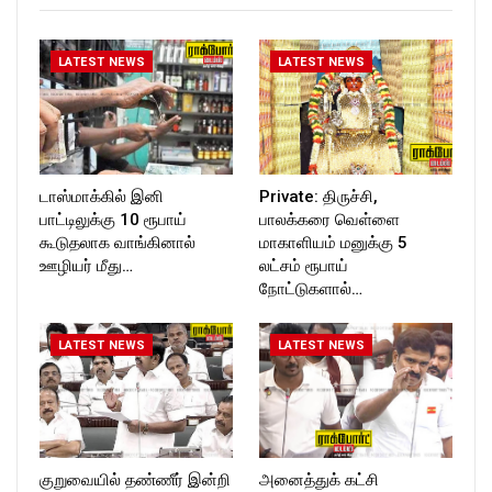
LATEST NEWS
LATEST NEWS
டாஸ்மாக்கில் இனி
Private: திருச்சி,
பாட்டிலுக்கு 10 ரூபாய்
பாலக்கரை வெள்ளை
கூடுதலாக வாங்கினால்
மாகாளியம் மனுக்கு 5
ஊழியர் மீது…
லட்சம் ரூபாய்
நோட்டுகளால்…
LATEST NEWS
LATEST NEWS
குறுவையில் தண்ணீர் இன்றி
அனைத்துக் கட்சி