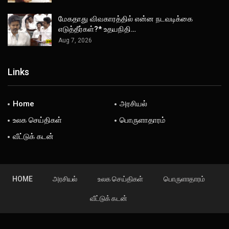
மேகதாது விவகாரத்தில் என்ன நடவடிக்கை
எடுத்தீர்கள்?* உதயநிதி…
Aug 7, 2026
Links
Home
அரசியல்
உலக செய்திகள்
பொருளாதாரம்
வீட்டுக் கடன்
HOME
அரசியல்
உலக செய்திகள்
பொருளாதாரம்
வீட்டுக் கடன்