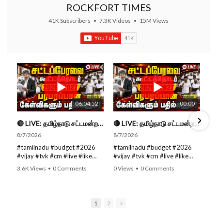
ROCKFORT TIMES
41K Subscribers
•
7.3K Videos
•
15M Views
06:04:52
00:00
🔴 LIVE: தமிழ்நாடு சட்டமன்றப் பேரவை கூட்டத்தொடர் - நிதிநிலை அறிக்கை மீது விவாதம் #live #budget #video
🔴 LIVE: தமிழ்நாடு சட்டமன்றப் பேரவை கூட்டத்தொடர் - நிதிநிலை அறிக்கை மீது விவாதம் #live #budget #video
8/7/2026
8/7/2026
#tamilnadu #budget #2026
#tamilnadu #budget #2026
#vijay #tvk #cm #live #like
#vijay #tvk #cm #live #like
#viral #nowtrending #video
#viral #nowtrending #video
3.6K Views
•
0 Comments
0 Views
•
0 Comments
#youtube #nowtrending #dmk
#youtube #nowtrending #dmk
#song #youtube SUBSCRIBE
#song #youtube SUBSCRIBE
to get the latest news updates
to get the latest news updates
ROCKFORT TIMES for NEW
ROCKFORT TIMES for NEW
1
2
VIDEOS EVERY DAY and make
VIDEOS EVERY DAY and make