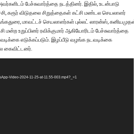
அவர்களிடம் பேச்சுவார்த்தை நடத்தினர். இதில், உடன்பாடு
ிருச்சி, கரூர் விடுதலை சிறுத்தைகள் கட்சி மண்டல செயலாளர்
்கதுரை, மாவட்டச் செயலாளர்கள் புல்லட் லாரன்ஸ், கனியமுதன
ி மன்ற உறுப்பினர் ரவிக்குமார் ஆகியோரிடம் பேச்சுவார்த்தை
டவடிக்கை எடுக்கப்படும். இழப்பீடு வழங்க நடவடிக்கை
ை கைவிட்டனர்.
hatsApp-Video-2024-11-25-at-11.55-003.mp4?_=1