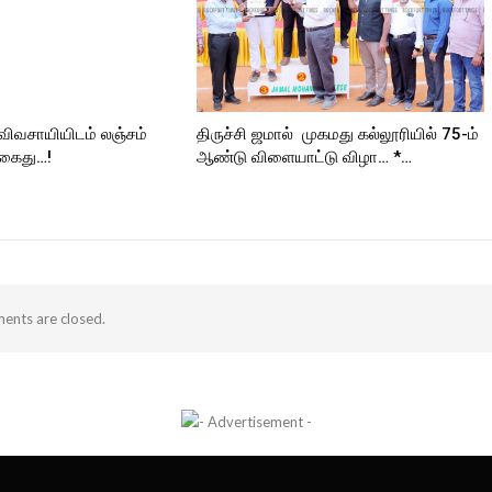
 விவசாயியிடம் லஞ்சம்
திருச்சி ஜமால் முகமது கல்லூரியில் 75-ம்
 கைது…!
ஆண்டு விளையாட்டு விழா… *…
nts are closed.