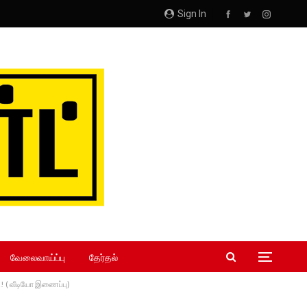
Sign In
வேலைவாய்ப்பு
தேர்தல்
…! ( வீடியோ இணைப்பு)