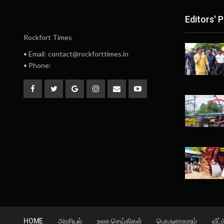
Editors' P
Rockfort Times
• Email: contact@rockforttimes.in
• Phone:
HOME
அரசியல்
உலக செய்திகள்
பொருளாதாரம்
வீட்