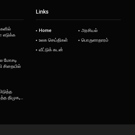
Links
களில்
Home
அரசியல்
 எடுக்க
உலக செய்திகள்
பொருளாதாரம்
வீட்டுக் கடன்
ல மோசடி
ி சிறையில்
விடுத்த
ித்த திமுக,…