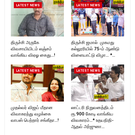
LATEST NEWS
LATEST NEWS
திருச்சி அருகே
திருச்சி ஜமால் முகமது
விவசாயியிடம் லஞ்சம்
கல்லூரியில் 75-ம் ஆண்டு
வாங்கிய விஏஓ கைது…!
விளையாட்டு விழா… *…
LATEST NEWS
LATEST NEWS
முதல்வர் விஜய் மீதான
லாட்டரி நிறுவனத்திடம்
விவாகரத்து வழக்கை
ரூ.900 கோடி வாங்கிய
வாபஸ் பெற்றார் சங்கீதா…!
விவகாரம்…* உதயநிதி-
ஆதவ் அர்ஜுனா…