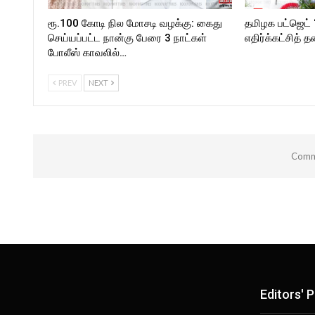
ரூ.100 கோடி நில மோசடி வழக்கு: கைது
தமிழக பட்ஜெட் “
செய்யப்பட்ட நான்கு பேரை 3 நாட்கள்
எதிர்க்கட்சித் 
போலீஸ் காவலில்…
PREV
NEXT
Comme
Editors' P