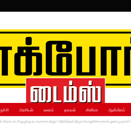
ருச்சி
அரசியல்
உலகம்
தகவல்
சினிமா
ஆன்மிகம்
ேர் மீதான கட்சி ஒழுங்கு நடவடிக்கை ரத்து! அறிவித்தார் திமுக பொதுச்செயலாளர் துரை முருகன் 