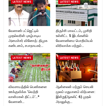
LATEST NEWS
LATEST NEWS
வேளாண் பட்ஜெட்டில்
திருச்சி மாவட்டம், முசிறி
முதல்வரின் புகழ்பாடிய
உள்ளிட்ட 5 இடங்களில்
அமைச்சர் வினோத்: திமுக
வேளாண்மை பொறியியல்
கண்டனம், சபாநாயகர்…
விரிவாக்க மற்றும்…
LATEST NEWS
LATEST NEWS
விவசாயத்தில் பெண்களை
ஆன்லைன் மற்றும் செயலி
ஊக்குவிக்க ‘வெற்றி
மூலம் மதுபானம் விற்பனை:
வான்மகள் திட்டம்’…*
இன்று(ஆகஸ்ட் 6) முதல்
வேளாண்…
அமலுக்கு…