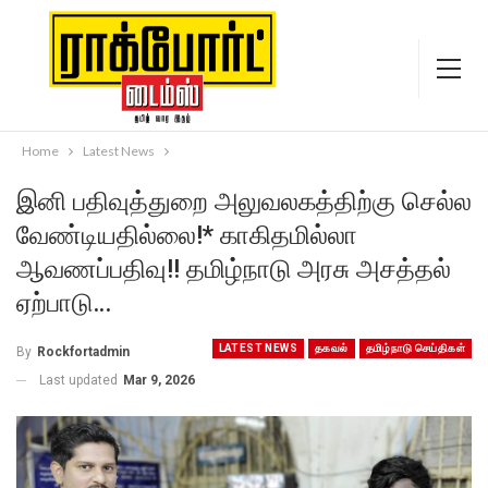
Home
Latest News
இனி பதிவுத்துறை அலுவலகத்திற்கு செல்ல
வேண்டியதில்லை!* காகிதமில்லா
ஆவணப்பதிவு!! தமிழ்நாடு அரசு அசத்தல்
ஏற்பாடு…
LATEST NEWS
தகவல்
தமிழ்நாடு செய்திகள்
By
Rockfortadmin
Last updated
Mar 9, 2026