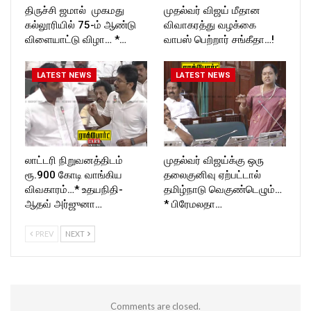
திருச்சி ஜமால் முகமது
முதல்வர் விஜய் மீதான
கல்லூரியில் 75-ம் ஆண்டு
விவாகரத்து வழக்கை
விளையாட்டு விழா… *…
வாபஸ் பெற்றார் சங்கீதா…!
LATEST NEWS
LATEST NEWS
லாட்டரி நிறுவனத்திடம்
முதல்வர் விஜய்க்கு ஒரு
ரூ.900 கோடி வாங்கிய
தலைகுனிவு ஏற்பட்டால்
விவகாரம்…* உதயநிதி-
தமிழ்நாடு வெகுண்டெழும்…
ஆதவ் அர்ஜுனா…
* பிரேமலதா…
PREV
NEXT
Comments are closed.