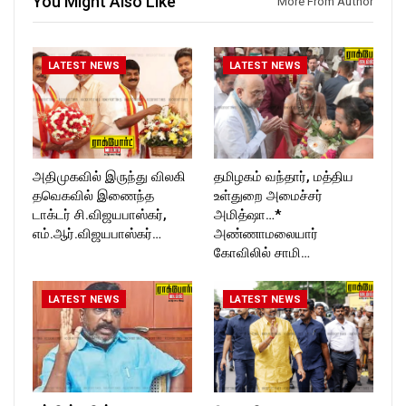
You Might Also Like
More From Author
ckforttimes/
Follow us on:
https://twitter.com/ROCKFOR
T_TIMESC
LATEST NEWS
LATEST NEWS
அதிமுகவில் இருந்து விலகி
தமிழகம் வந்தார், மத்திய
தவெகவில் இணைந்த
உள்துறை அமைச்சர்
டாக்டர் சி.விஜயபாஸ்கர்,
அமித்ஷா…*
எம்.ஆர்.விஜயபாஸ்கர்…
அண்ணாமலையார்
கோவிலில் சாமி…
LATEST NEWS
LATEST NEWS