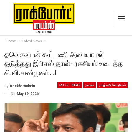
Home
Latest News
தவெகவுடன் கூட்டணி அமையாமல்
தடுத்தது இபிஎஸ் தான்- ரகசியம் உடைத்த
சி.வி.சண்முகம்…!
LATEST NEWS
தகவல்
தமிழ்நாடு செய்திகள்
By
Rockfortadmin
On
May 19, 2026