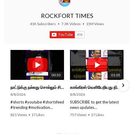
ROCKFORT TIMES
41K Subscribers
•
7.3K Videos
•
15M Views
00:33
01:05
நாட்டுக்கு நல்லது சொல்லும் சிறப்பான மேடைப்பேச்சு... #shorts #subscribe #video
காங்கிரஸ் வெளியேறியது திமுகவுக்கு சந்தோசம் தான்... - அமைச்சர் அருண்ராஜ்
8/8/2026
8/8/2026
#shorts #youtube #shortsfeed
SUBSCRIBE to get the latest
#trending #motivation
news updates
#nowtrending #subscribe
ROCKFORT TIMES for NEW
821 Views
•
17 Likes
757 Views
•
17 Likes
#speech #motivationspeech
VIDEOS EVERY DAY and make
•
0 Comments
•
0 Comments
#tamil #tamilspeech #viral
sure to enable Push
#viralvideo #viralshorts
Notifications so you'll never