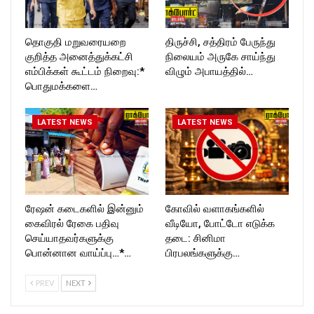
தொகுதி மறுவரையறை
திருச்சி, சத்திரம் பேருந்து
குறித்த அனைத்துக்கட்சி
நிலையம் அருகே சாய்ந்து
எம்பிக்கள் கூட்டம் நிறைவு:*
விழும் அபாயத்தில்…
பொதுமக்களை…
LATEST NEWS
LATEST NEWS
ரேஷன் கடைகளில் இன்னும்
கோவில் வளாகங்களில்
கைவிரல் ரேகை பதிவு
வீடியோ, போட்டோ எடுக்க
செய்யாதவர்களுக்கு
தடை: சினிமா
பொன்னான வாய்ப்பு…*…
பிரபலங்களுக்கு…
PREV
NEXT